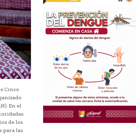
os Cinco
rganizado
N). En el
utoridades
os de los
 para las