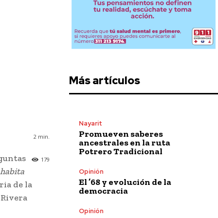
Más artículos
Nayarit
Promueven saberes
2
min.
ancestrales en la ruta
Potrero Tradicional
eguntas
179
habita
Opinión
El ’68 y evolución de la
ria de la
democracia
 Rivera
Opinión