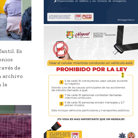
fantil. Es
onios
ravés de
n archivo
 la