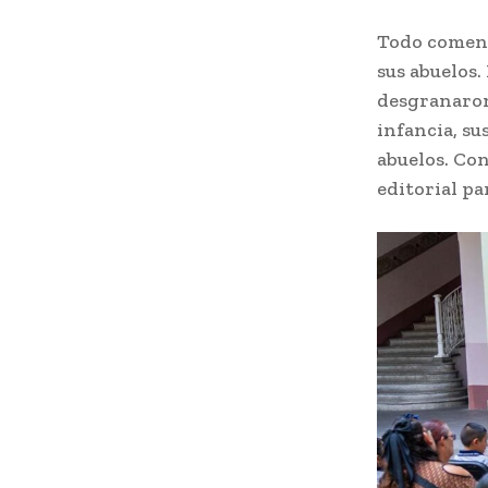
Todo comenzó
sus abuelos.
desgranaron 
infancia, su
abuelos. Con
editorial pa