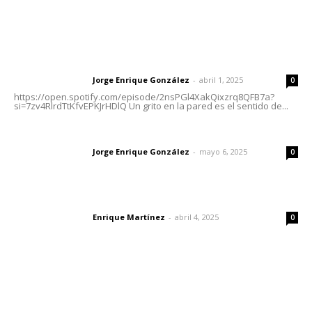
Letras del Director
Letras del director | Un grito en la pared
Jorge Enrique González
-
abril 1, 2025
Letras del director
0
https://open.spotify.com/episode/2nsPGl4XakQixzrq8QFB7a?
si=7zv4RlrdTtKfvEPKJrHDlQ Un grito en la pared es el sentido de...
Las vacas de Huajimic
Jorge Enrique González
-
mayo 6, 2025
Letras del director
0
El peatón y la ciudad
Enrique Martínez
-
abril 4, 2025
Letras del director
0
Lo más popular
Abren convocatoria de ingreso para la Escuela de Bellas
Artes