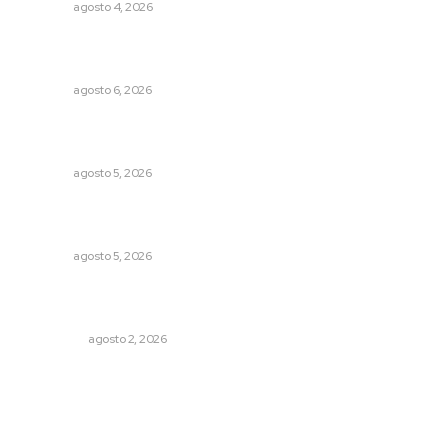
NAYARIT
agosto 4, 2026
Lanzan recomendaciones para reforzar la seguridad en
comercios de Nayarit
NAYARIT
agosto 6, 2026
Perdió todo por las drogas, pero logró recuperar a su
familia
NAYARIT
agosto 5, 2026
Instalan módulo de atención contra adicciones en plaza
principal
NAYARIT
agosto 5, 2026
Madrugada de terror en Tepic: borrachas provocan
aparatoso accidente y huye
POLICIACA
agosto 2, 2026
Archivo mensual