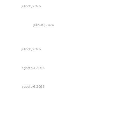
NAYARIT
julio 31, 2026
La mitad del presupuesto de Tepic, le deben de predial
LA SERPENTINA
julio 30, 2026
Mejoran transparencia municipal con taller de evolución
patrimonial en Acaponeta
NAYARIT
julio 31, 2026
Fortalecen infraestructura de salud
NAYARIT
agosto 3, 2026
Preparan la Feria de Regreso a Clases
NAYARIT
agosto 6, 2026
Archivo mensual
agosto 2026