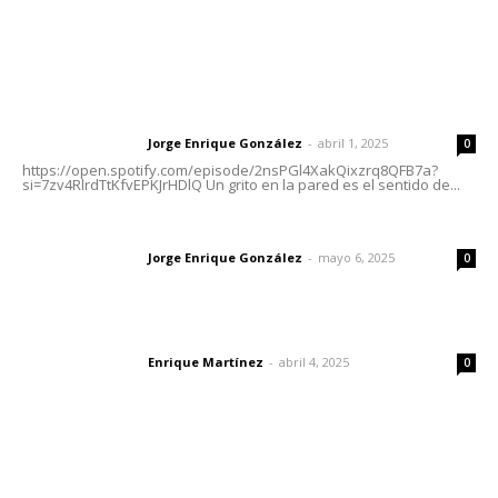
Letras del Director
Letras del director | Un grito en la pared
Jorge Enrique González
-
abril 1, 2025
Letras del director
0
https://open.spotify.com/episode/2nsPGl4XakQixzrq8QFB7a?
si=7zv4RlrdTtKfvEPKJrHDlQ Un grito en la pared es el sentido de...
Las vacas de Huajimic
Jorge Enrique González
-
mayo 6, 2025
Letras del director
0
El peatón y la ciudad
Enrique Martínez
-
abril 4, 2025
Letras del director
0
Lo más popular
Entregan apoyos para techado en comunidades en Del
Nayar