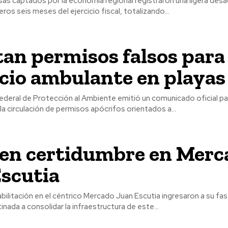
isas captados por la economía regional registraron una ligera desa
eros seis meses del ejercicio fiscal, totalizando...
an permisos falsos para
cio ambulante en playas
ederal de Protección al Ambiente emitió un comunicado oficial para
la circulación de permisos apócrifos orientados a...
ben certidumbre en Merc
scutia
bilitación en el céntrico Mercado Juan Escutia ingresaron a su fase
inada a consolidar la infraestructura de este...