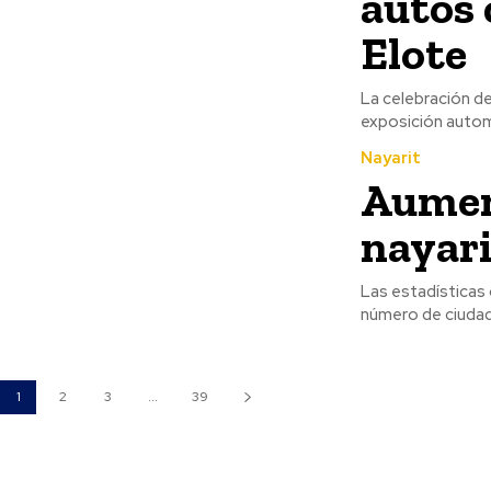
autos 
Elote
La celebración de
exposición automo
Nayarit
Aumen
nayari
Las estadísticas 
número de ciudada
1
2
3
...
39