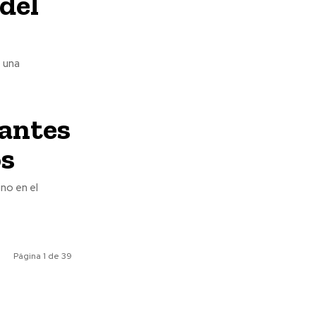
 del
o una
antes
os
ino en el
Página 1 de 39