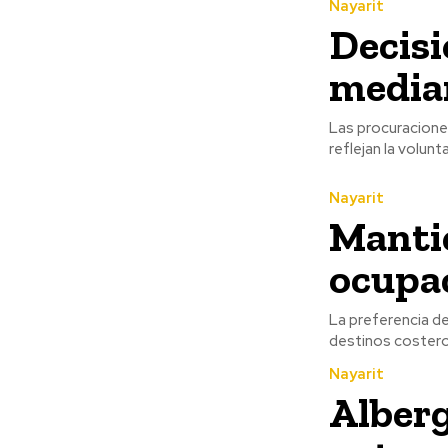
Nayarit
Decisi
median
Las procuracione
reflejan la volun
Nayarit
Manti
ocupa
La preferencia de
destinos costero
Nayarit
Alberg