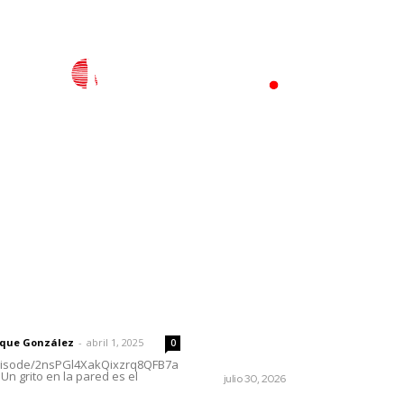
l
Policiaca
Opinión
Deportes
Edición Impresa
S
rector
Lo más popular
Antes de que Maná hiciera
 | Un grito en la pared
historia, José José ya le ha
cantado a San Blas
rique González
-
abril 1, 2025
0
LA HISTORIA TAMBIÉN ES NOTICIA
episode/2nsPGl4XakQixzrq8QFB7a
Un grito en la pared es el
julio 30, 2026