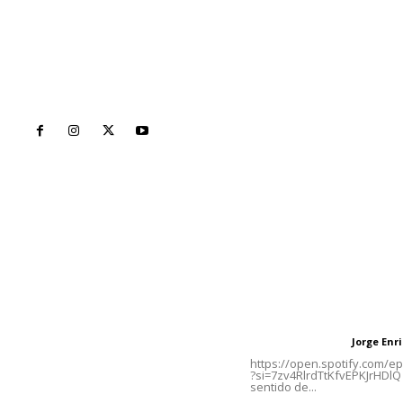
Inicio
Nayarit
Naciona
Contáctanos
Letras del Di
meridianoredacción@gmail.com
Letras del director
Jorge En
Letras del director
Tels. 3112143809 | 3112103211
https://open.spotify.com/
?si=7zv4RlrdTtKfvEPKJrHDlQ 
sentido de...
Oficinas Generales: Av.