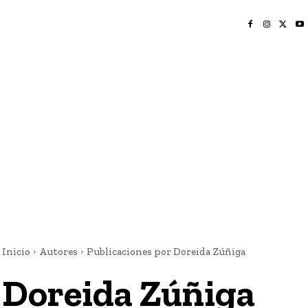
INICIO
NAYARIT
NACIONAL
POLICIACA
OPINIÓN
DEPORTES
EDICIÓN IMPRESA
SOCIALES
MERIDIANO VALLARTA
Inicio
Autores
Publicaciones por Doreida Zúñiga
Doreida Zúñiga