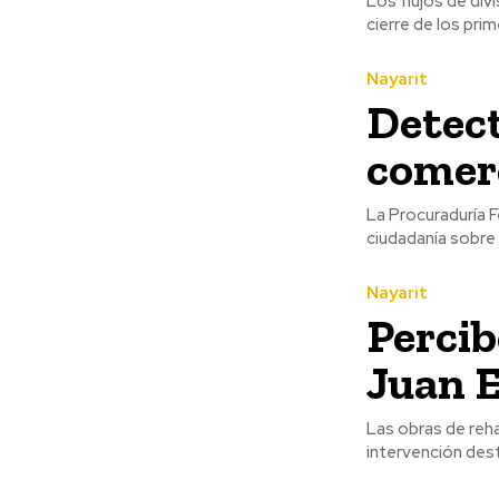
Los flujos de div
cierre de los prim
Nayarit
Detect
comer
La Procuraduría F
ciudadanía sobre 
Nayarit
Perci
Juan E
Las obras de reha
intervención dest