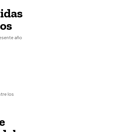
vidas
nos
resente año
ntre los
e