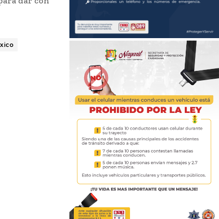
para dar con
xico