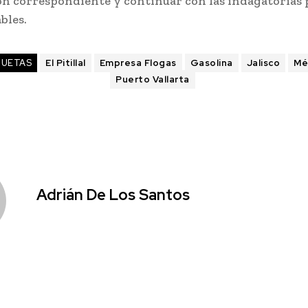
ón correspondiente y continuar con las indagatorias 
bles.
QUETAS
El Pitillal
Empresa Flogas
Gasolina
Jalisco
Mé
Puerto Vallarta
Adrián De Los Santos