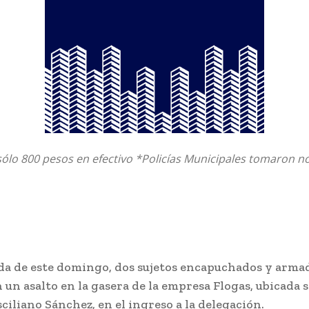
sólo 800 pesos en efectivo *Policías Municipales tomaron no
a de este domingo, dos sujetos encapuchados y arma
un asalto en la gasera de la empresa Flogas, ubicada s
ciliano Sánchez, en el ingreso a la delegación.