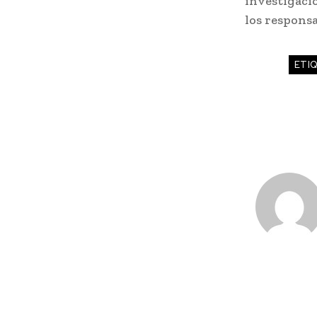
investigaci
los responsa
ETI