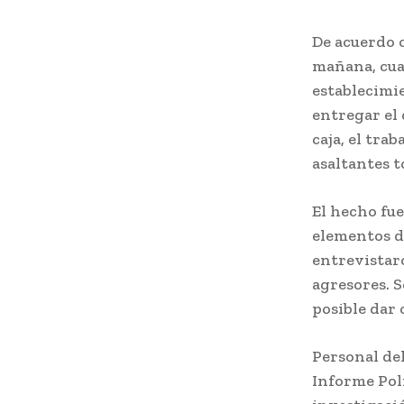
De acuerdo c
mañana, cua
establecimi
entregar el 
caja, el tra
asaltantes t
El hecho fu
elementos de
entrevistaro
agresores. 
posible dar 
Personal del
Informe Poli