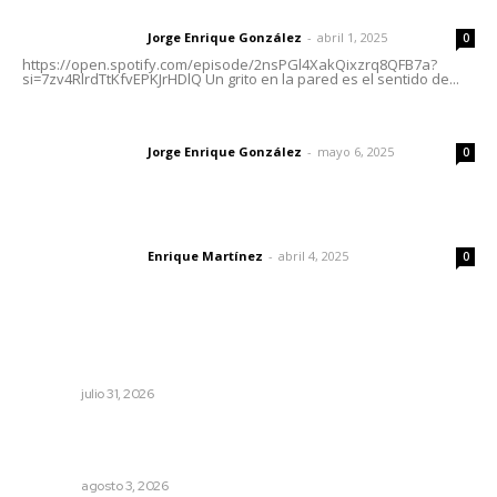
Letras del director | Un grito en la pared
Jorge Enrique González
-
abril 1, 2025
Letras del director
0
https://open.spotify.com/episode/2nsPGl4XakQixzrq8QFB7a?
si=7zv4RlrdTtKfvEPKJrHDlQ Un grito en la pared es el sentido de...
Las vacas de Huajimic
Jorge Enrique González
-
mayo 6, 2025
Letras del director
0
El peatón y la ciudad
Enrique Martínez
-
abril 4, 2025
Letras del director
0
Lo más popular
Podrían cerrar anexos en la capital
NAYARIT
julio 31, 2026
Inicia construcción de Bachillerato Nacional Margarita
Maza en Nuevo Nayarit
NAYARIT
agosto 3, 2026