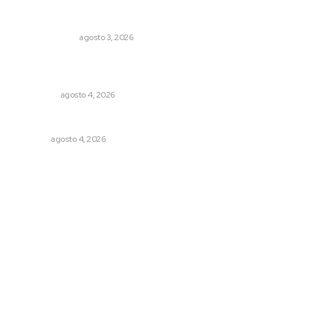
Policías municipales adultas
LA SERPENTINA
agosto 3, 2026
Leyendas del Futbol mexicano integran serie de billetes
conmemorativos presentados por Lotería Nacional
NACIONAL
agosto 4, 2026
Llueve menos durante inicio de temporal
NAYARIT
agosto 4, 2026
Archivo mensual
agosto 2026
julio 2026
junio 2026
mayo 2026