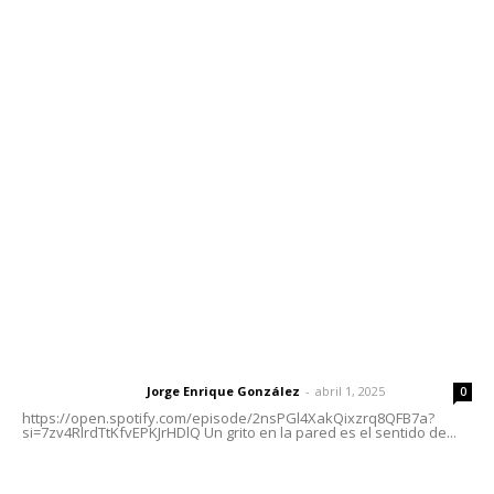
Contáctanos
meridianoredacción@gmail.com
Tels. 3112143809 | 3112103211
Oficinas Generales: Av. Independencia #355, Tepic,
Nayarit
Letras del Director
Letras del director | Un grito en la pared
Jorge Enrique González
-
abril 1, 2025
Letras del director
0
https://open.spotify.com/episode/2nsPGl4XakQixzrq8QFB7a?
si=7zv4RlrdTtKfvEPKJrHDlQ Un grito en la pared es el sentido de...
Las vacas de Huajimic