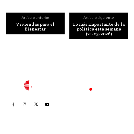
Artículo anterior
Artículo siguiente
Viviendas para el
Lo más importante de la
Bienestar
política esta semana
(21-03-2026)
Inicio
Nayarit
Nacional
Policiaca
Opinión
Deportes
Edición Impresa
Sociales
Meridiano Vallarta