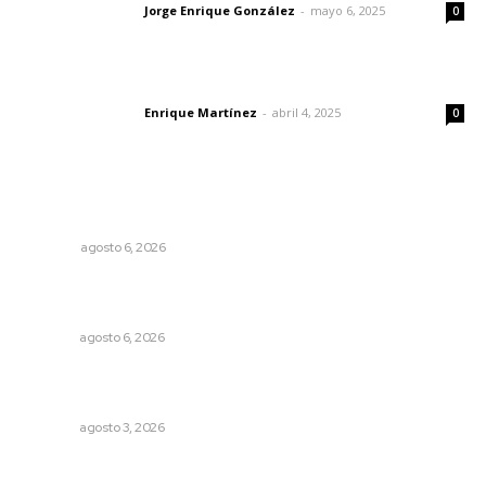
Jorge Enrique González
-
mayo 6, 2025
Letras del director
0
El peatón y la ciudad
Enrique Martínez
-
abril 4, 2025
Letras del director
0
Lo más popular
Probables resultados en gubernaturas
OPINIÓN
agosto 6, 2026
Podrán artistas obtener título por experiencia
profesional sobresaliente
NAYARIT
agosto 6, 2026
Prevención del feminicidio: la urgencia de la denuncia
temprana
NAYARIT
agosto 3, 2026
Lluvias y maleantes dañaron planteles en distintos