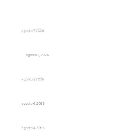
Lo más popular
Fortalecen bienestar social con brigadas integrales en
Tecuala
NAYARIT
agosto 7, 2026
Ocho jornaleros heridos en accidente en la carretera
Compostela-San Blas
POLICIACA
agosto 3, 2026
Recupera la CONDUSEF 17.8 millones de pesos a favor
de usuarios financieros
NAYARIT
agosto 7, 2026
Supervisan normas de calidad en establecimientos
turísticos de Tepic
NAYARIT
agosto 6, 2026
Promueven riqueza natural y rituales ancestrales en el
municipio de Ruiz
NAYARIT
agosto 3, 2026