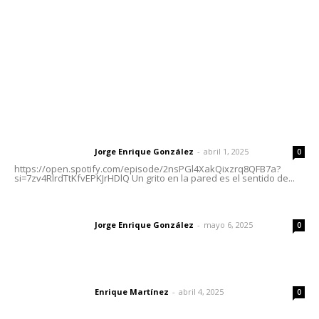
Oficinas Generales: Av. Independencia #355, Tepic,
Nayarit
Letras del Director
Letras del director | Un grito en la pared
Jorge Enrique González
-
abril 1, 2025
Letras del director
0
https://open.spotify.com/episode/2nsPGl4XakQixzrq8QFB7a?
si=7zv4RlrdTtKfvEPKJrHDlQ Un grito en la pared es el sentido de...
Las vacas de Huajimic
Jorge Enrique González
-
mayo 6, 2025
Letras del director
0
El peatón y la ciudad
Enrique Martínez
-
abril 4, 2025
Letras del director
0