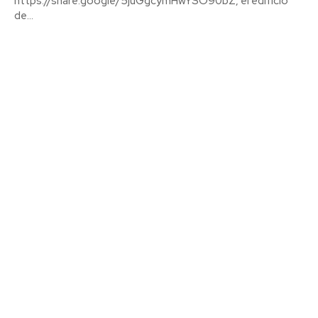
https://share.google/5juGgcymHwYSO90bZ, el edificio
de...