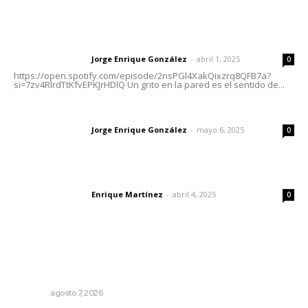
Letras del Director
Letras del director | Un grito en la pared
Jorge Enrique González
-
abril 1, 2025
Letras del director
0
https://open.spotify.com/episode/2nsPGl4XakQixzrq8QFB7a?
si=7zv4RlrdTtKfvEPKJrHDlQ Un grito en la pared es el sentido de...
Las vacas de Huajimic
Jorge Enrique González
-
mayo 6, 2025
Letras del director
0
El peatón y la ciudad
Enrique Martínez
-
abril 4, 2025
Letras del director
0
Lo más popular
Recupera la CONDUSEF 17.8 millones de pesos a favor
de usuarios financieros
NAYARIT
agosto 7, 2026