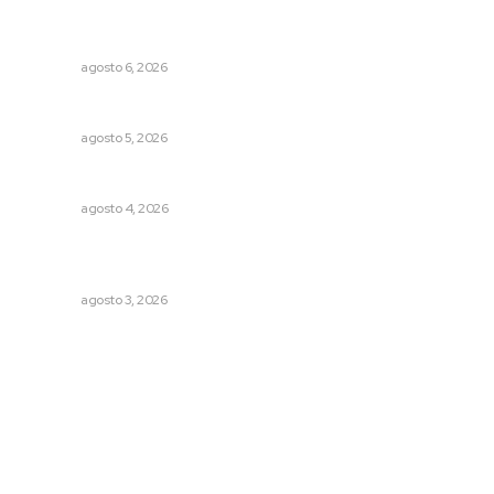
Inician acciones de prevención ante presencia de
cocodrilos
NAYARIT
agosto 6, 2026
Alertan de ciberdelincuentes a través de QR falsos
NAYARIT
agosto 5, 2026
Llueve menos durante inicio de temporal
NAYARIT
agosto 4, 2026
Prevención del feminicidio: la urgencia de la denuncia
temprana
NAYARIT
agosto 3, 2026
Archivo mensual
agosto 2026
julio 2026