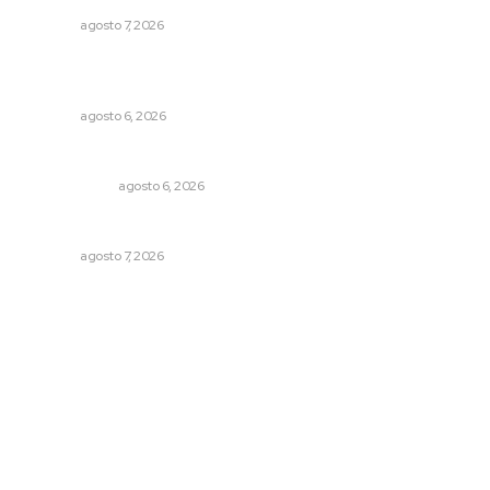
NAYARIT
agosto 7, 2026
Podrán artistas obtener título por experiencia
profesional sobresaliente
NAYARIT
agosto 6, 2026
Eufemismos
OTRAS VOCES
agosto 6, 2026
Ofertan mil 500 plazas en Feria de Empleo Juvenil
NAYARIT
agosto 7, 2026
Archivo mensual
agosto 2026
julio 2026
junio 2026