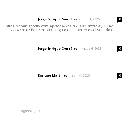
Letras del director | Un grito en la pared
Jorge Enrique González
-
abril 1, 2025
Letras del director
0
https://open.spotify.com/episode/2nsPGl4XakQixzrq8QFB7a?
si=7zv4RlrdTtKfvEPKJrHDlQ Un grito en la pared es el sentido de...
Las vacas de Huajimic
Jorge Enrique González
-
mayo 6, 2025
Letras del director
0
El peatón y la ciudad
Enrique Martínez
-
abril 4, 2025
Letras del director
0
Lo más popular
Niegan que hayan encontrado drogas en el anexo Zion
NAYARIT
agosto 6, 2026
Fortalecen vínculos entre sector educativo y gobierno
de Nayarit