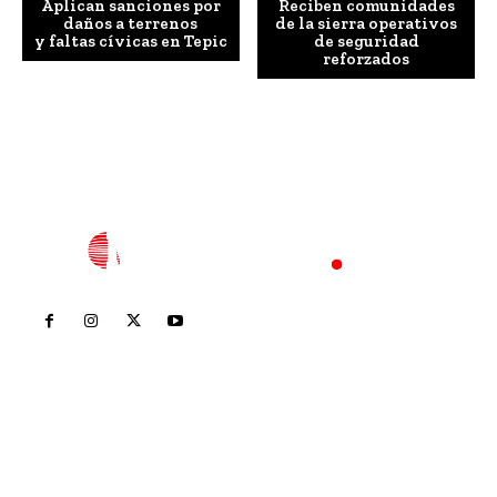
Aplican sanciones por
Reciben comunidades
daños a terrenos
de la sierra operativos
y faltas cívicas en Tepic
de seguridad
reforzados
Inicio
Nayarit
Nacional
Policiaca
Opinión
Deportes
Edición Impresa
Sociales
Meridiano Vallarta
Contáctanos