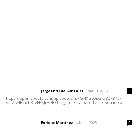
meridianoredacción@gmail.com
Tels. 3112143809 | 3112103211
Oficinas Generales: Av. Independencia #355, Tepic,
Nayarit
Letras del Director
Letras del director | Un grito en la pared
Jorge Enrique González
-
abril 1, 2025
Letras del director
0
https://open.spotify.com/episode/2nsPGl4XakQixzrq8QFB7a?
si=7zv4RlrdTtKfvEPKJrHDlQ Un grito en la pared es el sentido de...
El peatón y la ciudad
Enrique Martínez
-
abril 4, 2025
Letras del director
0