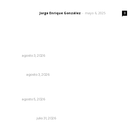
Las vacas de Huajimic
Jorge Enrique González
-
mayo 6, 2025
Letras del director
0
Lo más popular
Impulsan ruta turística en San Blas; Mecatán: Tierra de
Agua, Senderos y Plátanos
NAYARIT
agosto 3, 2026
Eliminan delincuente en Bahía de Banderas
POLICIACA
agosto 3, 2026
Liquidación en ingenio de Puga se ejecuta a 985 pesos
por tonelada
NAYARIT
agosto 5, 2026
Edición impresa 31 de julio de 2026
EDICIÓN IMPRESA
julio 31, 2026
MORENA Nacional llama a aspirantes nayaritas