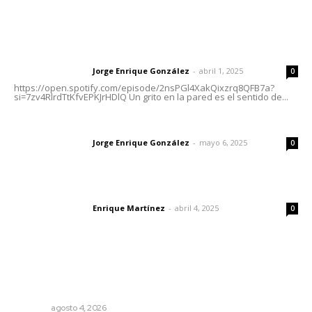
Letras del Director
Letras del director | Un grito en la pared
Jorge Enrique González
-
abril 1, 2025
Letras del director
0
https://open.spotify.com/episode/2nsPGl4XakQixzrq8QFB7a?
si=7zv4RlrdTtKfvEPKJrHDlQ Un grito en la pared es el sentido de...
Las vacas de Huajimic
Jorge Enrique González
-
mayo 6, 2025
Letras del director
0
El peatón y la ciudad
Enrique Martínez
-
abril 4, 2025
Letras del director
0
Lo más popular
General con 40 años de carrera asume la Guardia
Nacional
NAYARIT
agosto 4, 2026