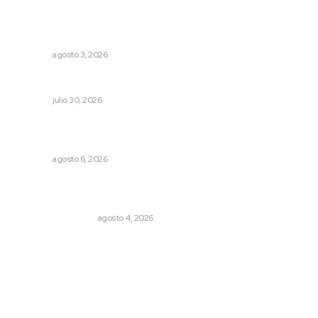
Promueven riqueza natural y rituales ancestrales en el
municipio de Ruiz
NAYARIT
agosto 3, 2026
Cuando se intentó expulsar del PRI a Emilio González
OPINIÓN
julio 30, 2026
Podrán artistas obtener título por experiencia
profesional sobresaliente
NAYARIT
agosto 6, 2026
Pensiones absorben un tercio de lo que gasta el
gobierno
MONITOR POLÍTICO
agosto 4, 2026
Archivo mensual
agosto 2026