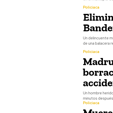
Policiaca
Elimin
Bande
Un delincuente m
de una balacera r
Policiaca
Madrug
borra
accide
Un hombre herido 
minutos después d
Policiaca
Muere