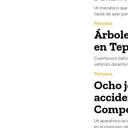
Un mecánico que s
Policiaca
Árbole
en Tep
Cuantiosos daños
vehículo durante 
Policiaca
Ocho j
accide
Compo
Un aparatoso acci
en el municipio d