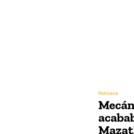
Policiaca
Mecáni
acabab
Mazat