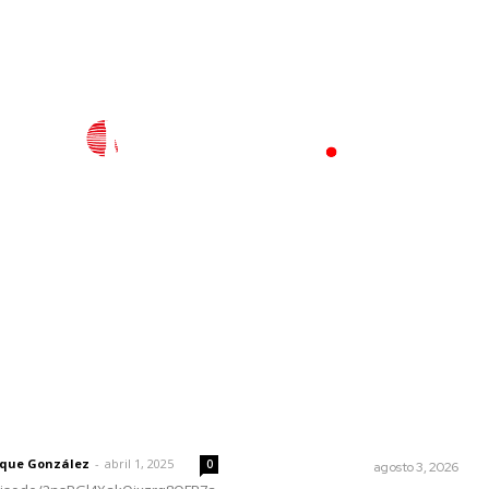
l
Policiaca
Opinión
Deportes
Edición Impresa
S
rector
Lo más popular
¿Son los anexos males
 | Un grito en la pared
necesarios?
rique González
-
abril 1, 2025
0
LA SERPENTINA
agosto 3, 2026