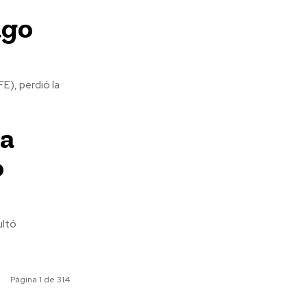
ago
E), perdió la
la
o
ultó
Página 1 de 314