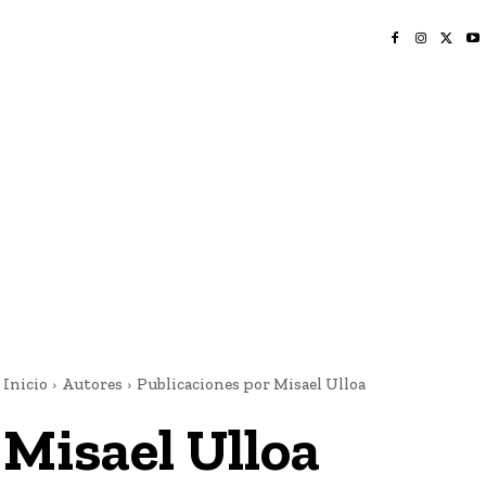
INICIO
NAYARIT
NACIONAL
POLICIACA
OPINIÓN
DEPORTES
EDICIÓN IMPRESA
SOCIALES
MERIDIANO VALLARTA
Inicio
Autores
Publicaciones por Misael Ulloa
Misael Ulloa