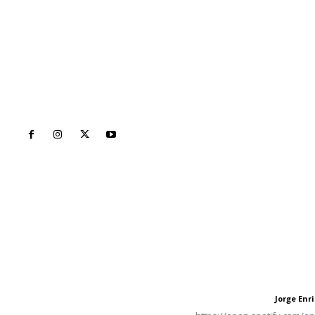
Inicio
Nayarit
Naciona
Contáctanos
Letras del Di
meridianoredacción@gmail.com
Letras del director
Jorge En
Letras del director
Tels. 3112143809 | 3112103211