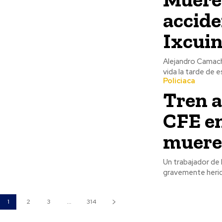
accide
Ixcui
Alejandro Camacho
vida la tarde de 
Policiaca
Tren a
CFE en
muere 
Un trabajador de 
gravemente herido
1
2
3
...
314