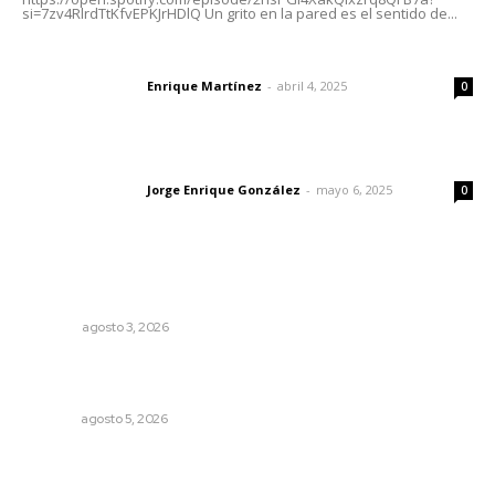
si=7zv4RlrdTtKfvEPKJrHDlQ Un grito en la pared es el sentido de...
El peatón y la ciudad
Enrique Martínez
-
abril 4, 2025
Letras del director
0
Las vacas de Huajimic
Jorge Enrique González
-
mayo 6, 2025
Letras del director
0
Lo más popular
Más orden en las precampañas
OPINIÓN
agosto 3, 2026
Reafirma DIF Nayarit atención directa a comunidades
vulnerables
NAYARIT
agosto 5, 2026
Liquidación en ingenio de Puga se ejecuta a 985 pesos
por tonelada