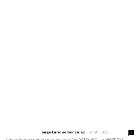
Inicio
Nayarit
Nacional
Policiaca
Opinión
Deportes
Edición Impresa
Sociales
Meridiano Vallarta
Contáctanos
meridianoredacción@gmail.com
Tels. 3112143809 | 3112103211
Oficinas Generales: Av. Independencia #355, Tepic,
Nayarit
Letras del Director
Letras del director | Un grito en la pared
Jorge Enrique González
-
abril 1, 2025
Letras del director
0
https://open.spotify.com/episode/2nsPGl4XakQixzrq8QFB7a?