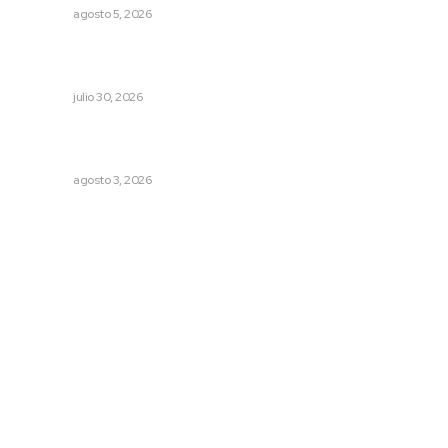
NAYARIT
agosto 5, 2026
Celebran identidad estatal con gala del Ballet Nuevo
Nayarit
NAYARIT
julio 30, 2026
Inicia construcción de Bachillerato Nacional Margarita
Maza en Nuevo Nayarit
NAYARIT
agosto 3, 2026
Archivo mensual
agosto 2026
julio 2026
junio 2026
mayo 2026
abril 2026