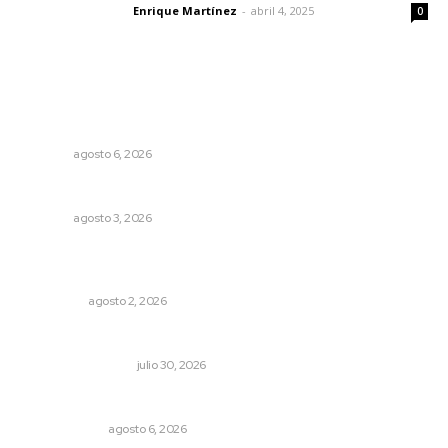
Enrique Martínez
-
abril 4, 2025
Letras del director
0
Lo más popular
Supervisan normas de calidad en establecimientos
turísticos de Tepic
NAYARIT
agosto 6, 2026
Busca CECAN a los mejores cortometrajes nayaritas
NAYARIT
agosto 3, 2026
Madrugada de terror en Tepic: borrachas provocan
aparatoso accidente y huye
POLICIACA
agosto 2, 2026
Dicen que el SAT está perdonando multas
MONITOR POLÍTICO
julio 30, 2026
Eufemismos
OTRAS VOCES
agosto 6, 2026