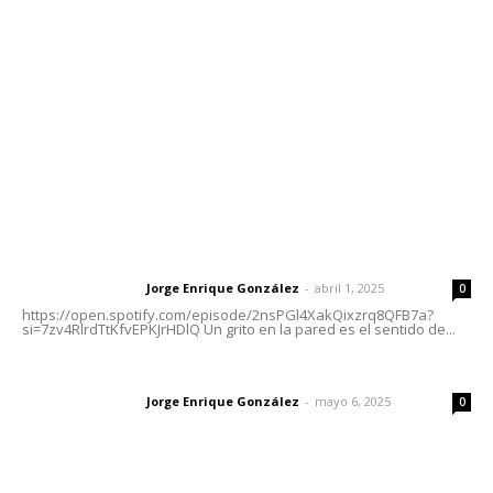
Tels. 3112143809 | 3112103211
Oficinas Generales: Av. Independencia #355, Tepic,
Nayarit
Letras del Director
Letras del director | Un grito en la pared
Jorge Enrique González
-
abril 1, 2025
Letras del director
0
https://open.spotify.com/episode/2nsPGl4XakQixzrq8QFB7a?
si=7zv4RlrdTtKfvEPKJrHDlQ Un grito en la pared es el sentido de...
Las vacas de Huajimic
Jorge Enrique González
-
mayo 6, 2025
Letras del director
0
El peatón y la ciudad