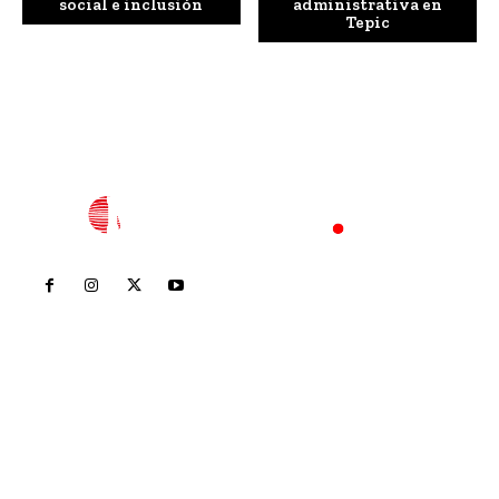
social e inclusión
administrativa en
Tepic
Inicio
Nayarit
Nacional
Policiaca
Opinión
Deportes
Edición Impresa
Sociales
Meridiano Vallarta
Contáctanos
meridianoredacción@gmail.com