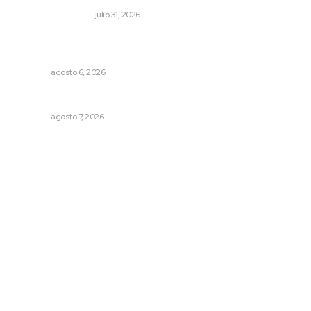
MONITOR POLÍTICO
julio 31, 2026
Buscan asegurar precio competitivo para el arroz
nayarita
NAYARIT
agosto 6, 2026
Pierden agaveros 800 mil pesos por hectárea
NAYARIT
agosto 7, 2026
Archivo mensual
agosto 2026
julio 2026
junio 2026
mayo 2026
abril 2026