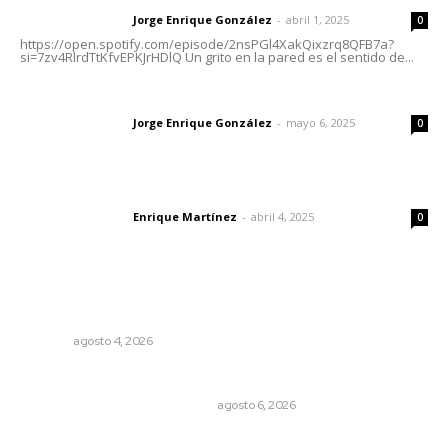
Jorge Enrique González
-
abril 1, 2025
Letras del director
0
https://open.spotify.com/episode/2nsPGl4XakQixzrq8QFB7a?
si=7zv4RlrdTtKfvEPKJrHDlQ Un grito en la pared es el sentido de...
Las vacas de Huajimic
Jorge Enrique González
-
mayo 6, 2025
Letras del director
0
El peatón y la ciudad
Enrique Martínez
-
abril 4, 2025
Letras del director
0
Lo más popular
Llueve menos durante inicio de temporal
NAYARIT
agosto 4, 2026
Cuando el río suena, ¿quién escucha?
EL ATAQUE DE LOS QUE OBSERVAN
agosto 6, 2026
Resumen semanal de noticias