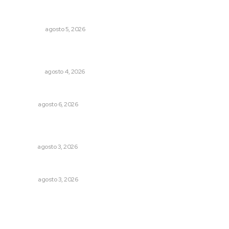
Árboles aplastan casas y camioneta en Tepic
POLICIACA
agosto 5, 2026
Leyendas del Futbol mexicano integran serie de billetes
conmemorativos presentados por Lotería Nacional
NACIONAL
agosto 4, 2026
Los cambios en la política
OPINIÓN
agosto 6, 2026
Fortalecen atención social con nuevas sedes para la
niñez nayarita
NAYARIT
agosto 3, 2026
Galope
OPINIÓN
agosto 3, 2026
Archivo mensual