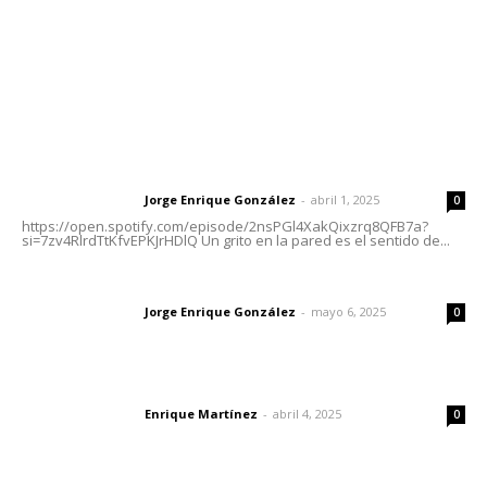
Nayarit
Letras del Director
Letras del director | Un grito en la pared
Jorge Enrique González
-
abril 1, 2025
Letras del director
0
https://open.spotify.com/episode/2nsPGl4XakQixzrq8QFB7a?
si=7zv4RlrdTtKfvEPKJrHDlQ Un grito en la pared es el sentido de...
Las vacas de Huajimic
Jorge Enrique González
-
mayo 6, 2025
Letras del director
0
El peatón y la ciudad
Enrique Martínez
-
abril 4, 2025
Letras del director
0
Lo más popular