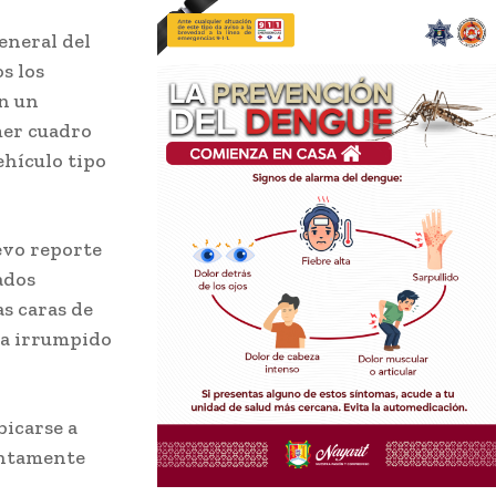
General del
s los
on un
mer cuadro
vehículo tipo
uevo reporte
ados
as caras de
ía irrumpido
bicarse a
untamente