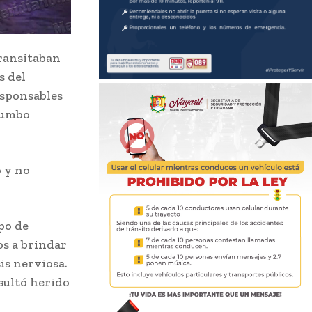
transitaban
s del
esponsables
 rumbo
o y no
po de
os a brindar
is nerviosa.
sultó herido