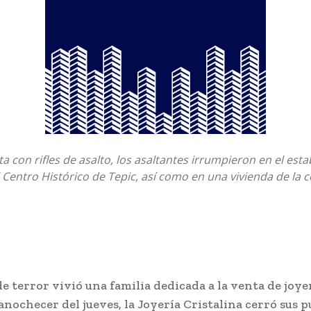
 con rifles de asalto, los asaltantes irrumpieron en el est
 Centro Histórico de Tepic, así como en una vivienda de la c
 terror vivió una familia dedicada a la venta de joye
 anochecer del jueves, la Joyería Cristalina cerró sus 