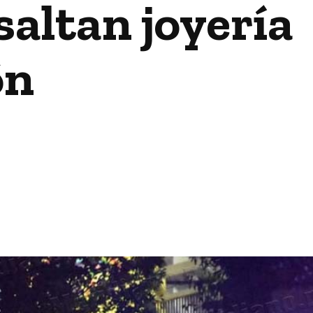
saltan joyería
ón