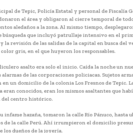
cipal de Tepic, Policía Estatal y personal de Fiscalía 
onaron el área y obligaron al cierre temporal de todo
entos aledaños a la zona. Al mismo tiempo, desplegar
e búsqueda que incluyó patrullaje intensivo en el pri
 y la revisión de las salidas de la capital en busca del 
olor gris, en el que huyeron los responsables.
liculero asalto era solo el inicio. Caída la noche un n
 alarmas de las corporaciones policiacas. Sujetos arm
en un domicilio de la colonia Los Fresnos de Tepic. L
ya eran conocidos, eran los mismos asaltantes que hab
a del centro histórico.
u infame hazaña, tomaron la calle Río Pánuco, hasta u
s de la calle Perú. Ahí irrumpieron el domicilio pres
 los dueños de la joyería.