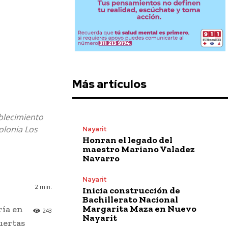
Más artículos
ablecimiento
olonia Los
Nayarit
Honran el legado del
maestro Mariano Valadez
Navarro
Nayarit
2
min.
Inicia construcción de
Bachillerato Nacional
Margarita Maza en Nuevo
ría en
243
Nayarit
puertas