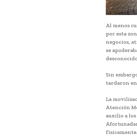
Al menos cu
por esta zon
negocios, a
se apoderab
desconocido
Sin embargo,
tardaron en 
La movilizac
Atención Méd
auxilio a lo
Afortunadam
físicamente