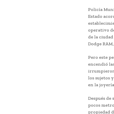
Policía Muni
Estado acord
establecimi
operativo d
de la ciudad
Dodge RAM, c
Pero este pe
encendió las
irrumpieron 
los sujetos 
en la joyerí
Después de s
pocos metro
propiedad de