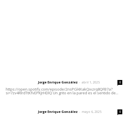
meridianoredacción@gmail.com
Tels. 3112143809 | 3112103211
Oficinas Generales: Av. Independencia #355, Tepic,
Nayarit
Letras del Director
Letras del director | Un grito en la pared
Jorge Enrique González
-
abril 1, 2025
Letras del director
0
https://open.spotify.com/episode/2nsPGl4XakQixzrq8QFB7a?
si=7zv4RlrdTtKfvEPKJrHDlQ Un grito en la pared es el sentido de...
Las vacas de Huajimic
Jorge Enrique González
-
mayo 6, 2025
Letras del director
0