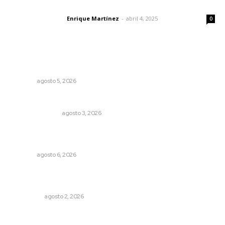
El peatón y la ciudad
Enrique Martínez
-
abril 4, 2025
Letras del director
0
Lo más popular
Alertan de ciberdelincuentes a través de QR falsos
NAYARIT
agosto 5, 2026
Edición impresa 03 de agosto de 2026
EDICIÓN IMPRESA
agosto 3, 2026
Podrán artistas obtener título por experiencia
profesional sobresaliente
NAYARIT
agosto 6, 2026
Madrugada de terror en Tepic: borrachas provocan
aparatoso accidente y huye
POLICIACA
agosto 2, 2026
Promueven ruta deportiva y ecoturismo en la Sierra del
Café