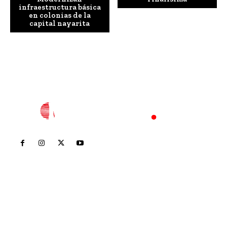
infraestructura básica
en colonias de la
capital nayarita
Inicio
Nayarit
Nacional
Policiaca
Opinión
Deportes
Edición Impresa
Sociales
Meridiano Vallarta
Contáctanos