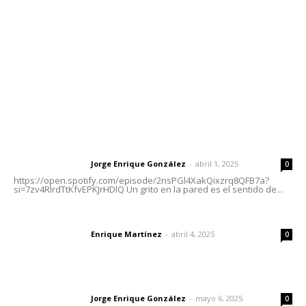
Tels. 3112143809 | 3112103211
Oficinas Generales: Av. Independencia #355, Tepic,
Nayarit
Letras del Director
Letras del director | Un grito en la pared
Jorge Enrique González
-
abril 1, 2025
Letras del director
0
https://open.spotify.com/episode/2nsPGl4XakQixzrq8QFB7a?
si=7zv4RlrdTtKfvEPKJrHDlQ Un grito en la pared es el sentido de...
El peatón y la ciudad
Enrique Martínez
-
abril 4, 2025
Letras del director
0
Las vacas de Huajimic
Jorge Enrique González
-
mayo 6, 2025
Letras del director
0