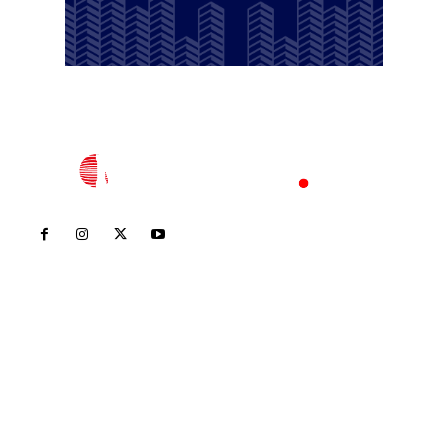
Inicio
Nayarit
Nacional
Policiaca
Opinión
Deportes
Edición Impresa
Sociales
Meridiano Vallarta
Contáctanos
meridianoredacción@gmail.com