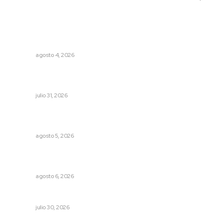
Lo más popular
Invitan a descubrir riqueza cultural en ruta Entre Canales
NAYARIT
agosto 4, 2026
Apuesta la UAN por una transformación sostenible
mediante ciencia e innovación tecnológica
NAYARIT
julio 31, 2026
Garantizan acceso a seguridad social para productores
del campo
NAYARIT
agosto 5, 2026
Alistarán alerta sísmica en teléfonos celulares durante
simulacro nacional
NAYARIT
agosto 6, 2026
Alertan por tramos de alta peligrosidad
NAYARIT
julio 30, 2026