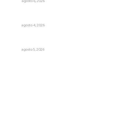
OPINIÓN
agosto 6, 2026
Abren convocatoria de ingreso para la Escuela de Bellas
Artes
NAYARIT
agosto 4, 2026
Liquidación en ingenio de Puga se ejecuta a 985 pesos
por tonelada
NAYARIT
agosto 5, 2026
Archivo mensual
agosto 2026
julio 2026
junio 2026
mayo 2026
abril 2026