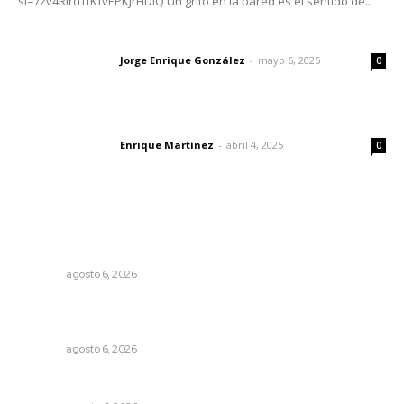
si=7zv4RlrdTtKfvEPKJrHDlQ Un grito en la pared es el sentido de...
Las vacas de Huajimic
Jorge Enrique González
-
mayo 6, 2025
Letras del director
0
El peatón y la ciudad
Enrique Martínez
-
abril 4, 2025
Letras del director
0
Lo más popular
Supervisan normas de calidad en establecimientos
turísticos de Tepic
NAYARIT
agosto 6, 2026
Rehabilitan edificio de Rectoría con recursos del
impuesto especial
NAYARIT
agosto 6, 2026
Probables resultados en gubernaturas