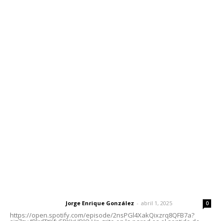
Inicio
Nayarit
Nacional
Policiaca
Opinión
Deportes
Edición Impresa
Sociales
Meridiano Vallarta
Contáctanos
meridianoredacción@gmail.com
Tels. 3112143809 | 3112103211
Oficinas Generales: Av. Independencia #355, Tepic,
Nayarit
Letras del Director
Letras del director | Un grito en la pared
Jorge Enrique González
-
abril 1, 2025
Letras del director
0
https://open.spotify.com/episode/2nsPGl4XakQixzrq8QFB7a?