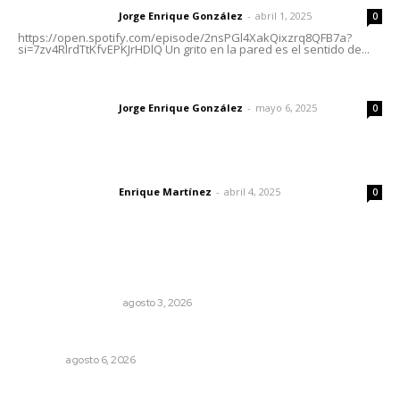
Jorge Enrique González
-
abril 1, 2025
Letras del director
0
https://open.spotify.com/episode/2nsPGl4XakQixzrq8QFB7a?
si=7zv4RlrdTtKfvEPKJrHDlQ Un grito en la pared es el sentido de...
Las vacas de Huajimic
Jorge Enrique González
-
mayo 6, 2025
Letras del director
0
El peatón y la ciudad
Enrique Martínez
-
abril 4, 2025
Letras del director
0
Lo más popular
Varios estados necesitan mejorar su economía
MONITOR POLÍTICO
agosto 3, 2026
Plantarán en Nayarit miles de árboles
NAYARIT
agosto 6, 2026
Registra Puente Federación avance físico superior al