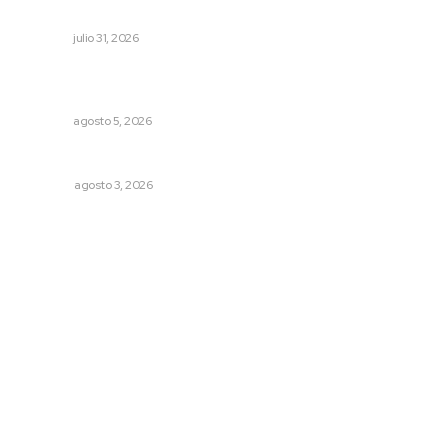
noventa por ciento
NAYARIT
julio 31, 2026
Triunfa Victorina Morales con el lenguaje milenario de
sus hilos
NAYARIT
agosto 5, 2026
Las razones y los días por definir
OPINIÓN
agosto 3, 2026
Archivo mensual
agosto 2026
julio 2026
junio 2026
mayo 2026
abril 2026