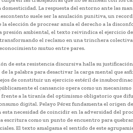
culpa en las trabajadoras que no se alinean con los c
la domesticidad. La respuesta del entorno ante las man
descontento suele ser la anulación punitiva, un recor
e la elección de procrear anula el derecho a la discon
a presión ambiental, el texto reivindica el ejercicio d
, transformando el reclamo en una trinchera colectiva
reconocimiento mutuo entre pares.
ión de esta resistencia discursiva halla su justificació
 de la palabra para desactivar la carga mental que asfi
ejos de constituir un ejercicio estéril de insubordinac
públicamente el cansancio opera como un mecanismo
frente a la tiranía del optimismo obligatorio que dif
consumo digital. Pelayo Pérez fundamenta el origen de
 esta necesidad de coincidir en la adversidad del pro
a escritura como un punto de encuentro para quebrar
ciales. El texto amalgama el sentido de este agrupami