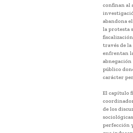
confinan al 
investigaci
abandona el 
la protesta 
fiscalizaci
través de la
enfrentan la
abnegación s
público dond
carácter per
El capítulo 
coordinador
de los discu
sociológica
perfección y