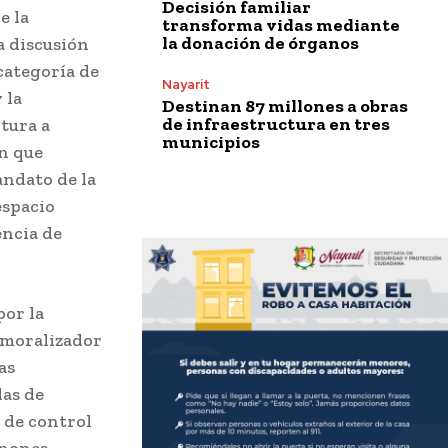
Decisión familiar
e la
transforma vidas mediante
la donación de órganos
a discusión
categoría de
Nayarit
 la
Destinan 87 millones a obras
de infraestructura en tres
tura a
municipios
ón que
andato de la
espacio
encia de
por la
 moralizador
as
as de
 de control