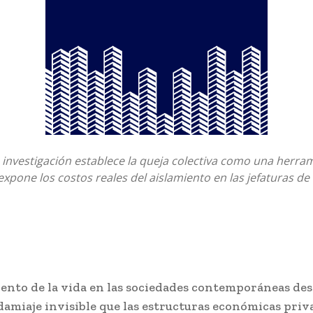
la investigación establece la queja colectiva como una herra
 expone los costos reales del aislamiento en las jefaturas de
iento de la vida en las sociedades contemporáneas de
amiaje invisible que las estructuras económicas priv