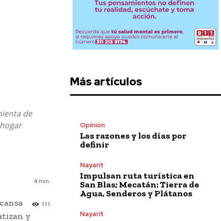
Más artículos
mienta de
 hogar
Opinión
Las razones y los días por
definir
Nayarit
Impulsan ruta turística en
4
min.
San Blas; Mecatán: Tierra de
Agua, Senderos y Plátanos
scansa
111
Nayarit
atizan y