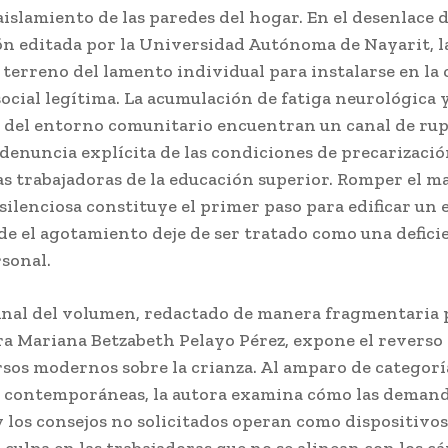
aislamiento de las paredes del hogar. En el desenlace d
ón editada por la Universidad Autónoma de Nayarit, l
terreno del lamento individual para instalarse en la 
social legítima. La acumulación de fatiga neurológica y
ón del entorno comunitario encuentran un canal de rup
 denuncia explícita de las condiciones de precarizaci
s trabajadoras de la educación superior. Romper el m
ilenciosa constituye el primer paso para edificar un 
e el agotamiento deje de ser tratado como una defici
sonal.
final del volumen, redactado de manera fragmentaria 
a Mariana Betzabeth Pelayo Pérez, expone el reverso
rsos modernos sobre la crianza. Al amparo de categorí
s contemporáneas, la autora examina cómo las demand
 los consejos no solicitados operan como dispositivos