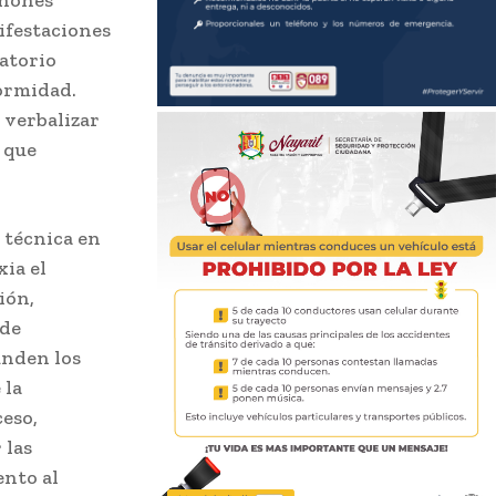
ánones
ifestaciones
datorio
formidad.
e verbalizar
 que
n técnica en
xia el
ión,
 de
unden los
 la
ceso,
 las
ento al