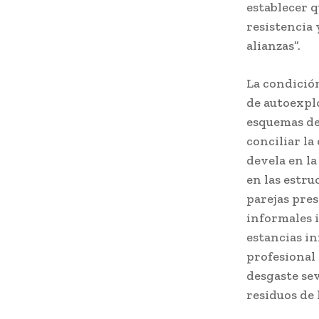
establecer q
resistencia 
alianzas”.
La condición
de autoexplo
esquemas de 
conciliar la
devela en l
en las estru
parejas pre
informales 
estancias in
profesional 
desgaste sev
residuos de 