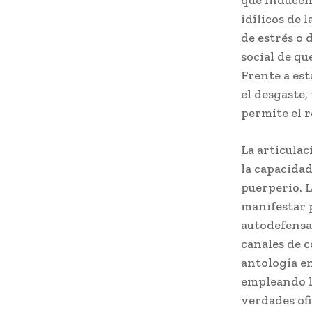
que inducen 
idílicos de 
de estrés o 
social de qu
Frente a est
el desgaste
permite el 
La articulac
la capacidad
puerperio. L
manifestar 
autodefensa 
canales de 
antología en
empleando l
verdades ofi