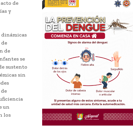
 acto de
ías y
s dinámicas
 de
ón de
infantes se
de sustento
démicas sin
edes
 de
uficiencia
e un
n los