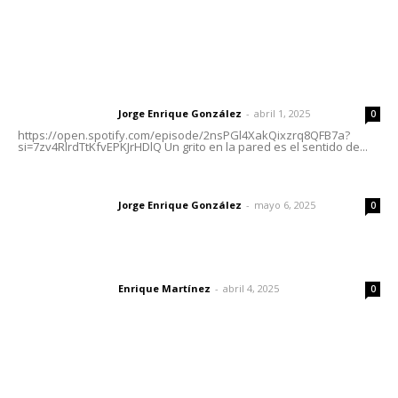
Letras del Director
Letras del director | Un grito en la pared
Jorge Enrique González
-
abril 1, 2025
Letras del director
0
https://open.spotify.com/episode/2nsPGl4XakQixzrq8QFB7a?
si=7zv4RlrdTtKfvEPKJrHDlQ Un grito en la pared es el sentido de...
Las vacas de Huajimic
Jorge Enrique González
-
mayo 6, 2025
Letras del director
0
El peatón y la ciudad
Enrique Martínez
-
abril 4, 2025
Letras del director
0
Lo más popular
Fortalecen bienestar social con brigadas integrales en
Tecuala