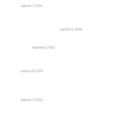
NAYARIT
agosto 7, 2026
El Google Maps del Porfiriato: así conocieron México
miles de niños hace más de un siglo
LA HISTORIA TAMBIÉN ES NOTICIA
agosto 5, 2026
En el país de las corrupciones
LA SERPENTINA
agosto 6, 2026
Podrán artistas obtener título por experiencia
profesional sobresaliente
NAYARIT
agosto 6, 2026
Queremos que el próximo gobernador sepa leer y
escribir // La semblanza político literaria de Julián
Gascón
NAYARIT
agosto 7, 2026
Archivo mensual