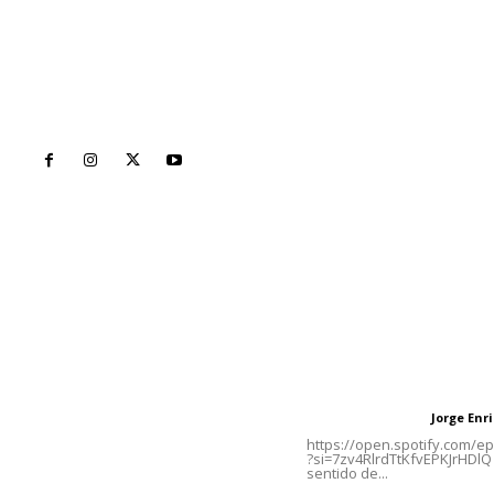
Inicio
Nayarit
Naciona
Contáctanos
Letras del Di
meridianoredacción@gmail.com
Letras del director
Jorge En
Letras del director
Tels. 3112143809 | 3112103211
https://open.spotify.com/
?si=7zv4RlrdTtKfvEPKJrHDlQ 
sentido de...
Oficinas Generales: Av.