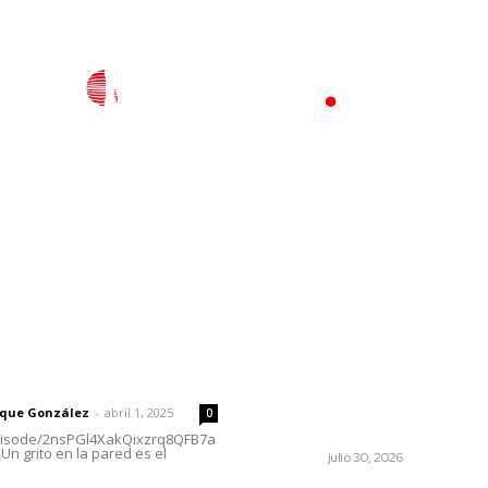
l
Policiaca
Opinión
Deportes
Edición Impresa
S
rector
Lo más popular
Esperan 50 mil visitantes en
 | Un grito en la pared
Pico Rivera Sports Arena;
preparan Feria de Nayarit e
rique González
-
abril 1, 2025
0
California
episode/2nsPGl4XakQixzrq8QFB7a
Un grito en la pared es el
NAYARIT
julio 30, 2026