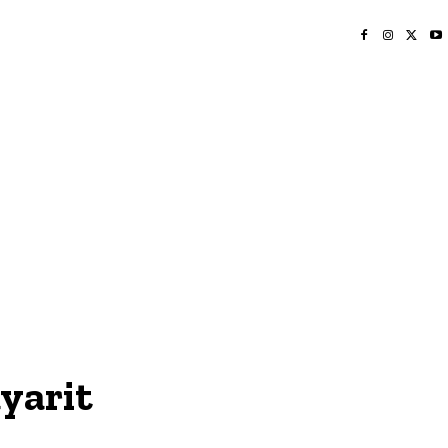
INICIO
NAYARIT
NACIONAL
POLICIACA
OPINIÓN
DEPORTES
EDICIÓN IMPRESA
SOCIALES
MERIDIANO VALLARTA
yarit