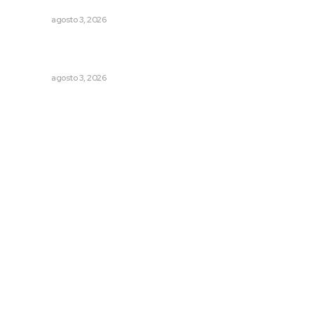
y comerciales
NAYARIT
agosto 3, 2026
Refuerzan blindaje estatal ante conflictos en regiones
vecinas
NAYARIT
agosto 3, 2026
Archivo mensual
agosto 2026
julio 2026
junio 2026
mayo 2026
abril 2026
marzo 2026