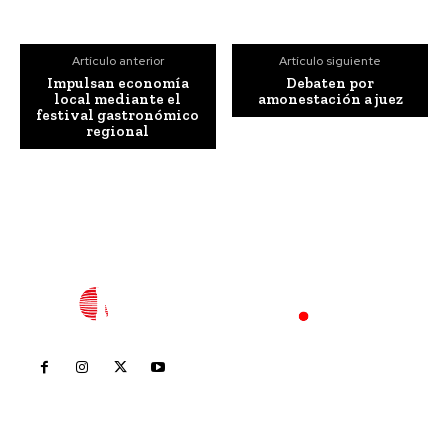
Artículo anterior
Artículo siguiente
Impulsan economía
Debaten por
local mediante el
amonestación a juez
festival gastronómico
regional
Inicio
Nayarit
Nacional
Policiaca
Opinión
Deportes
Edición Impresa
Sociales
Meridiano Vallarta