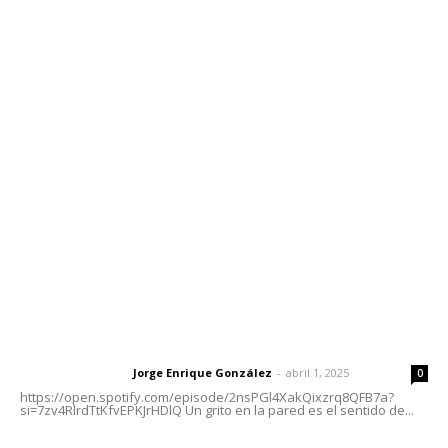
Contáctanos
meridianoredacción@gmail.com
Tels. 3112143809 | 3112103211
Oficinas Generales: Av. Independencia #355, Tepic,
Nayarit
Letras del Director
Letras del director | Un grito en la pared
Jorge Enrique González
-
abril 1, 2025
Letras del director
0
https://open.spotify.com/episode/2nsPGl4XakQixzrq8QFB7a?
si=7zv4RlrdTtKfvEPKJrHDlQ Un grito en la pared es el sentido de...