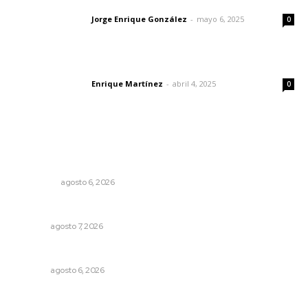
Las vacas de Huajimic
Jorge Enrique González
-
mayo 6, 2025
Letras del director
0
El peatón y la ciudad
Enrique Martínez
-
abril 4, 2025
Letras del director
0
Lo más popular
Mecánico estrella vehículo que acababa de reparar en la
Tepic-Mazatlán
POLICIACA
agosto 6, 2026
Rehabilitan infraestructura de preparatorias de la UAN
NAYARIT
agosto 7, 2026
Alertan sobre riesgos de acoso en redes sociales
NAYARIT
agosto 6, 2026
Exigen adaptar fechas de veda ante riesgos climáticos