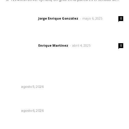
Las vacas de Huajimic
Jorge Enrique González
-
mayo 6, 2025
Letras del director
0
El peatón y la ciudad
Enrique Martínez
-
abril 4, 2025
Letras del director
0
Lo más popular
Sancionan conductas de asedio para proteger la
tranquilidad comunitaria
NAYARIT
agosto 5, 2026
Promueven descuentos en recargos y facilidades para
contratos de agua
NAYARIT
agosto 6, 2026
Fortalecen atención social con nuevas sedes para la
niñez nayarita