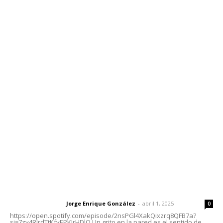
Inicio
Nayarit
Nacional
Policiaca
Opinión
Deportes
Edición Impresa
Sociales
Meridiano Vallarta
Contáctanos
meridianoredacción@gmail.com
Tels. 3112143809 | 3112103211
Oficinas Generales: Av. Independencia #355, Tepic,
Nayarit
Letras del Director
Letras del director | Un grito en la pared
Jorge Enrique González
-
abril 1, 2025
Letras del director
0
https://open.spotify.com/episode/2nsPGl4XakQixzrq8QFB7a?
si=7zv4RlrdTtKfvEPKJrHDlQ Un grito en la pared es el sentido de...