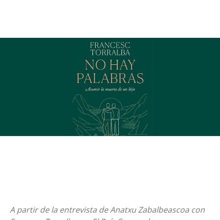
A partir de la entrevista de Anatxu Zabalbeascoa con