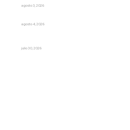
NAYARIT
agosto 3, 2026
Analizan impacto de adicciones en la salud mental
NAYARIT
agosto 4, 2026
Celebran identidad estatal con gala del Ballet Nuevo
Nayarit
NAYARIT
julio 30, 2026
Archivo mensual
agosto 2026
julio 2026
junio 2026
mayo 2026
abril 2026