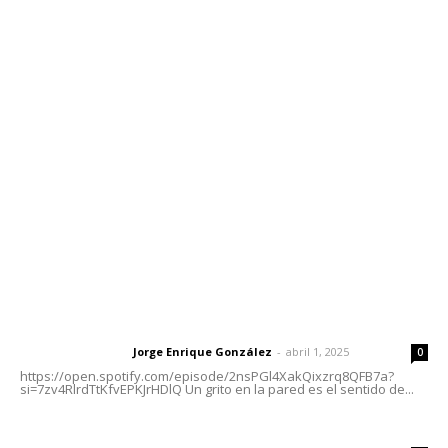
Contáctanos
meridianoredacción@gmail.com
Tels. 3112143809 | 3112103211
Oficinas Generales: Av. Independencia #355, Tepic,
Nayarit
Letras del Director
Letras del director | Un grito en la pared
Jorge Enrique González
-
abril 1, 2025
Letras del director
0
https://open.spotify.com/episode/2nsPGl4XakQixzrq8QFB7a?
si=7zv4RlrdTtKfvEPKJrHDlQ Un grito en la pared es el sentido de...
Las vacas de Huajimic