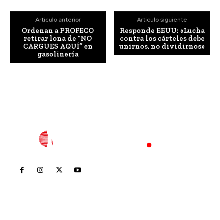
Artículo anterior
Artículo siguiente
Ordenan a PROFECO
Responde EEUU: «Lucha
retirar lona de “NO
contra los cárteles debe
CARGUES AQUÍ” en
unirnos, no dividirnos»
gasolinería
Inicio
Nayarit
Nacional
Policiaca
Opinión
Deportes
Edición Impresa
Sociales
Meridiano Vallarta