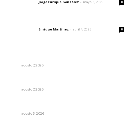
Jorge Enrique González
-
mayo 6, 2025
Letras del director
0
El peatón y la ciudad
Enrique Martínez
-
abril 4, 2025
Letras del director
0
Lo más popular
Honran el legado del maestro Mariano Valadez Navarro
NAYARIT
agosto 7, 2026
Impulsan proyectos productivos con créditos a tasa
cero de interés
NAYARIT
agosto 7, 2026
Lluvias y maleantes dañaron planteles en distintos
municipios de Nayarit
NAYARIT
agosto 5, 2026
Madrugada de terror en Tepic: borrachas provocan
aparatoso accidente y huye