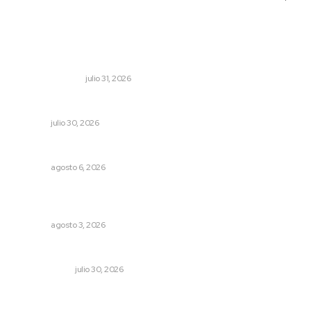
Lo más popular
Edición impresa 01 de agosto de 2026
EDICIÓN IMPRESA
julio 31, 2026
Alertan por tramos de alta peligrosidad
NAYARIT
julio 30, 2026
Niegan que hayan encontrado drogas en el anexo Zion
NAYARIT
agosto 6, 2026
Tras operativo, el CEDE busca protección de justicia
federal
NAYARIT
agosto 3, 2026
Los límites del soberano
OTRAS VOCES
julio 30, 2026