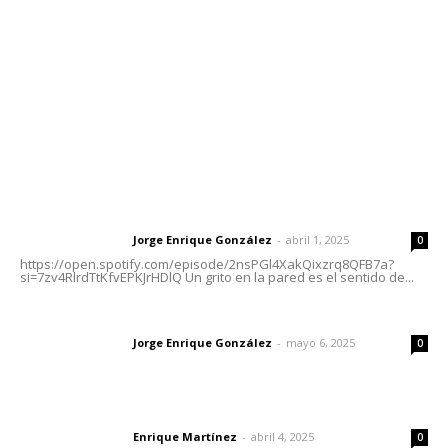
Tels. 3112143809 | 3112103211
Oficinas Generales: Av. Independencia #355, Tepic,
Nayarit
Letras del Director
Letras del director | Un grito en la pared
Jorge Enrique González
-
abril 1, 2025
Letras del director
0
https://open.spotify.com/episode/2nsPGl4XakQixzrq8QFB7a?
si=7zv4RlrdTtKfvEPKJrHDlQ Un grito en la pared es el sentido de...
Las vacas de Huajimic
Jorge Enrique González
-
mayo 6, 2025
Letras del director
0
El peatón y la ciudad
Enrique Martínez
-
abril 4, 2025
Letras del director
0