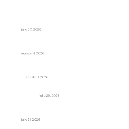
Lo más popular
Hornean Andrea y Julio el sustento de su hogar
NAYARIT
julio 30, 2026
Fomentan salud integral mediante cultura de la
lactancia materna
NAYARIT
agosto 4, 2026
Ocho jornaleros heridos en accidente en la carretera
Compostela-San Blas
POLICIACA
agosto 3, 2026
Ojo por ojo, diente por diente
MONITOR POLÍTICO
julio 29, 2026
Registra Puente Federación avance físico superior al
noventa por ciento
NAYARIT
julio 31, 2026