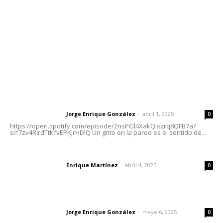
Tels. 3112143809 | 3112103211
Oficinas Generales: Av. Independencia #355, Tepic,
Nayarit
Letras del Director
Letras del director | Un grito en la pared
Jorge Enrique González
-
abril 1, 2025
Letras del director
0
https://open.spotify.com/episode/2nsPGl4XakQixzrq8QFB7a?
si=7zv4RlrdTtKfvEPKJrHDlQ Un grito en la pared es el sentido de...
El peatón y la ciudad
Enrique Martínez
-
abril 4, 2025
Letras del director
0
Las vacas de Huajimic
Jorge Enrique González
-
mayo 6, 2025
Letras del director
0