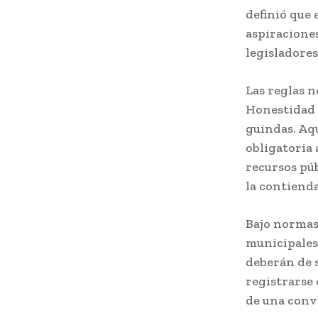
definió que 
aspiraciones
legisladores
Las reglas n
Honestidad 
guindas. Aq
obligatoria 
recursos púb
la contienda
Bajo normas
municipales
deberán de s
registrarse 
de una convo