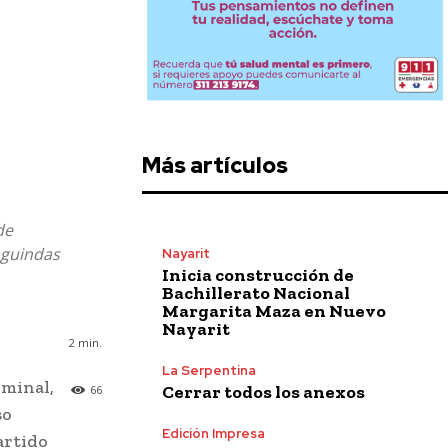
Más artículos
de
 guindas
Nayarit
Inicia construcción de
Bachillerato Nacional
Margarita Maza en Nuevo
Nayarit
2
min.
La Serpentina
ominal,
Cerrar todos los anexos
66
so
Edición Impresa
artido