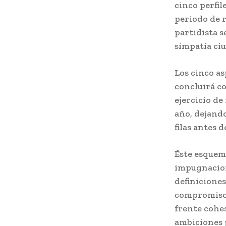
cinco perfil
periodo de r
partidista s
simpatía ci
Los cinco as
concluirá co
ejercicio d
año, dejando
filas antes 
Éste esquema
impugnacione
definiciones
compromiso d
frente cohes
ambiciones 