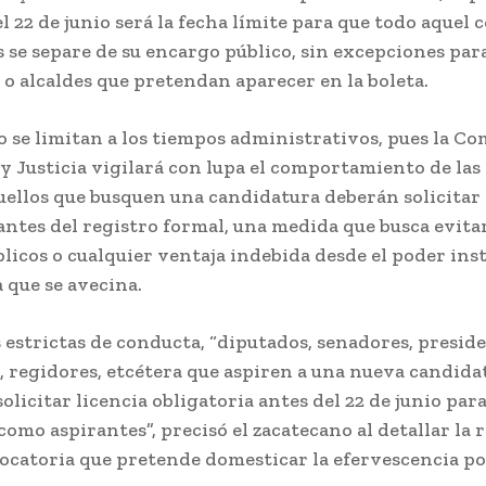
el 22 de junio será la fecha límite para que todo aquel 
 se separe de su encargo público, sin excepciones par
 o alcaldes que pretendan aparecer en la boleta.
o se limitan a los tiempos administrativos, pues la Co
y Justicia vigilará con lupa el comportamiento de las
uellos que busquen una candidatura deberán solicitar 
antes del registro formal, una medida que busca evitar
licos o cualquier ventaja indebida desde el poder ins
 que se avecina.
 estrictas de conducta, “diputados, senadores, presid
, regidores, etcétera que aspiren a una nueva candida
olicitar licencia obligatoria antes del 22 de junio par
como aspirantes”, precisó el zacatecano al detallar la 
catoria que pretende domesticar la efervescencia polí