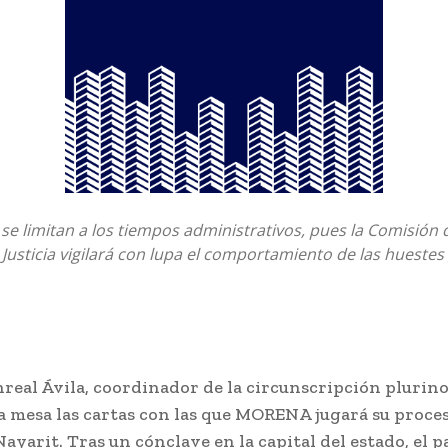
 se limitan a los tiempos administrativos, pues la Comisión 
Justicia vigilará con lupa el comportamiento de las huestes
real Ávila, coordinador de la circunscripción plurin
la mesa las cartas con las que MORENA jugará su proce
ayarit. Tras un cónclave en la capital del estado, el p