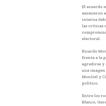
El acuerdo m
asumieron an
interna debi
las críticas
compromiso 
electoral.
Ricardo Mon
frente a la
agredirse y
una imagen 
Montiel y C
político.
Entre los r
Blanco, Ger