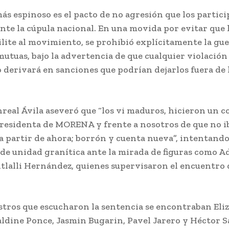
ás espinoso es el pacto de no agresión que los partic
te la cúpula nacional. En una movida por evitar que 
lite al movimiento, se prohibió explícitamente la gue
 mutuas, bajo la advertencia de que cualquier violación 
derivará en sanciones que podrían dejarlos fuera de 
real Ávila aseveró que “los vi maduros, hicieron un
 presidenta de MORENA y frente a nosotros de que no i
 a partir de ahora; borrón y cuenta nueva”, intentand
de unidad granítica ante la mirada de figuras como A
itlalli Hernández, quienes supervisaron el encuentro 
ostros que escucharon la sentencia se encontraban Eli
aldine Ponce, Jasmin Bugarin, Pavel Jarero y Héctor S