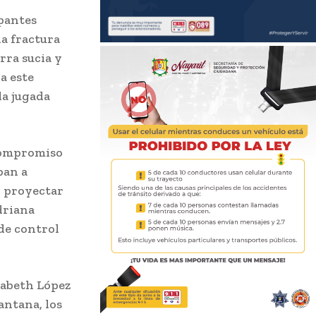
ipantes
la fractura
rra sucia y
a este
la jugada
 compromiso
ban a
o proyectar
driana
de control
zabeth López
antana, los