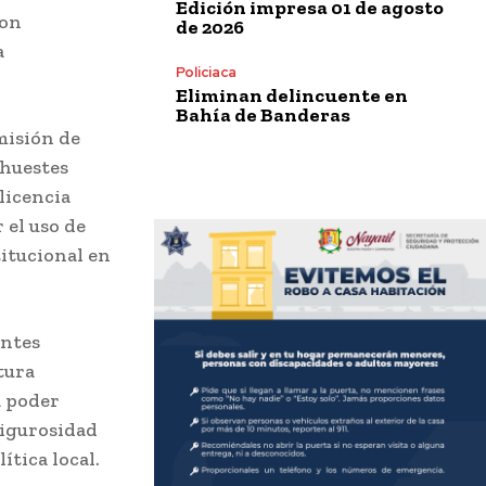
Edición impresa 01 de agosto
con
de 2026
a
Policiaca
Eliminan delincuente en
Bahía de Banderas
misión de
 huestes
licencia
 el uso de
titucional en
entes
tura
a poder
rigurosidad
tica local.