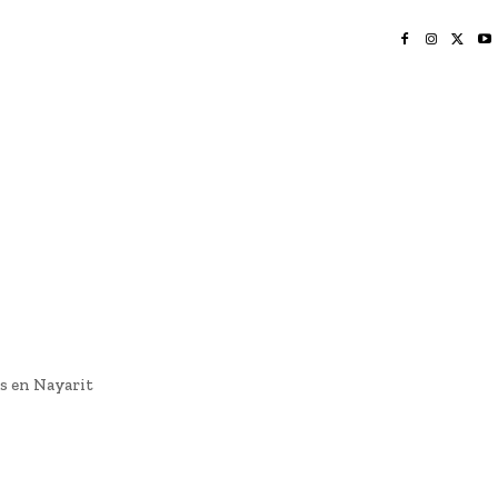
INICIO
NAYARIT
NACIONAL
POLICIACA
OPINIÓN
DEPORTES
EDICIÓN IMPRESA
SOCIALES
MERIDIANO VALLARTA
s en Nayarit