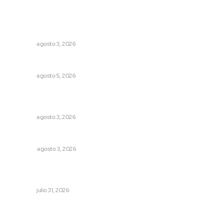
Lo más popular
Inicia construcción de Bachillerato Nacional Margarita
Maza en Nuevo Nayarit
NAYARIT
agosto 3, 2026
Alertan de ciberdelincuentes a través de QR falsos
NAYARIT
agosto 5, 2026
Prevención del feminicidio: la urgencia de la denuncia
temprana
NAYARIT
agosto 3, 2026
Más orden en las precampañas
OPINIÓN
agosto 3, 2026
Registra Puente Federación avance físico superior al
noventa por ciento
NAYARIT
julio 31, 2026