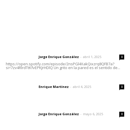
Oficinas Generales: Av. Independencia #355, Tepic,
Nayarit
Letras del Director
Letras del director | Un grito en la pared
Jorge Enrique González
-
abril 1, 2025
Letras del director
0
https://open.spotify.com/episode/2nsPGl4XakQixzrq8QFB7a?
si=7zv4RlrdTtKfvEPKJrHDlQ Un grito en la pared es el sentido de...
El peatón y la ciudad
Enrique Martínez
-
abril 4, 2025
Letras del director
0
Las vacas de Huajimic
Jorge Enrique González
-
mayo 6, 2025
Letras del director
0