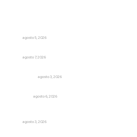
Lo más popular
Establecen precio de garantía para ganado en
Compostela
NAYARIT
agosto 5, 2026
Rehabilitan infraestructura de preparatorias de la UAN
NAYARIT
agosto 7, 2026
Edición impresa 03 de agosto de 2026
EDICIÓN IMPRESA
agosto 3, 2026
Eufemismos
OTRAS VOCES
agosto 6, 2026
Fortalecen atención social con nuevas sedes para la
niñez nayarita
NAYARIT
agosto 3, 2026