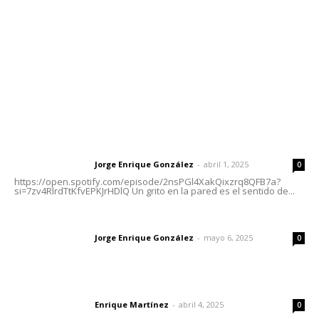
Tels. 3112143809 | 3112103211
Oficinas Generales: Av. Independencia #355, Tepic,
Nayarit
Letras del Director
Letras del director | Un grito en la pared
Jorge Enrique González
-
abril 1, 2025
Letras del director
0
https://open.spotify.com/episode/2nsPGl4XakQixzrq8QFB7a?
si=7zv4RlrdTtKfvEPKJrHDlQ Un grito en la pared es el sentido de...
Las vacas de Huajimic
Jorge Enrique González
-
mayo 6, 2025
Letras del director
0
El peatón y la ciudad
Enrique Martínez
-
abril 4, 2025
Letras del director
0