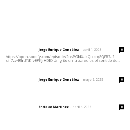
Nayarit
Letras del Director
Letras del director | Un grito en la pared
Jorge Enrique González
-
abril 1, 2025
Letras del director
0
https://open.spotify.com/episode/2nsPGl4XakQixzrq8QFB7a?
si=7zv4RlrdTtKfvEPKJrHDlQ Un grito en la pared es el sentido de...
Las vacas de Huajimic
Jorge Enrique González
-
mayo 6, 2025
Letras del director
0
El peatón y la ciudad
Enrique Martínez
-
abril 4, 2025
Letras del director
0
Lo más popular