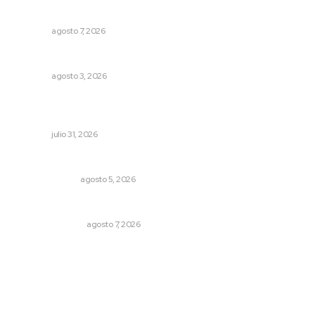
Honran el legado del maestro Mariano Valadez Navarro
NAYARIT
agosto 7, 2026
Fortalecen infraestructura de salud
NAYARIT
agosto 3, 2026
Fortalecen coordinación para consolidar el Sistema
Universal de Salud
NAYARIT
julio 31, 2026
La Inteligencia Artificial enfrenta a dos grupos humanos
LA SERPENTINA
agosto 5, 2026
Edición impresa 08 de agosto de 2026
EDICIÓN IMPRESA
agosto 7, 2026
Archivo mensual