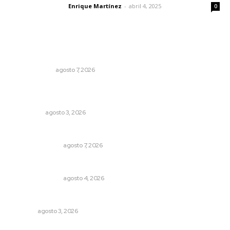
Enrique Martínez
-
abril 4, 2025
Letras del director
0
Lo más popular
Ni los veo ni los oigo
OTRAS VOCES
agosto 7, 2026
Ocho jornaleros heridos en accidente en la carretera
Compostela-San Blas
POLICIACA
agosto 3, 2026
Edición impresa 07 de junio de 2026
EDICIÓN IMPRESA
agosto 7, 2026
Edición impresa 04 de agosto de 2026
EDICIÓN IMPRESA
agosto 4, 2026
Busca CECAN a los mejores cortometrajes nayaritas
NAYARIT
agosto 3, 2026