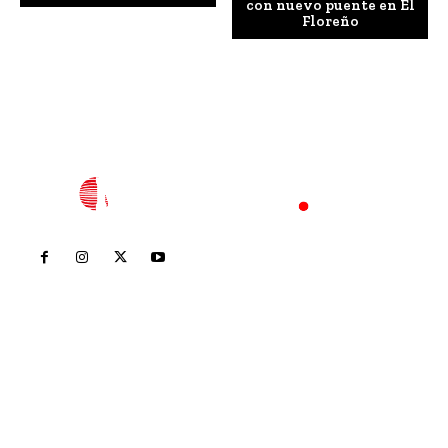
con nuevo puente en El
Floreño
Inicio
Nayarit
Nacional
Policiaca
Opinión
Deportes
Edición Impresa
Sociales
Meridiano Vallarta
Contáctanos
meridianoredacción@gmail.com