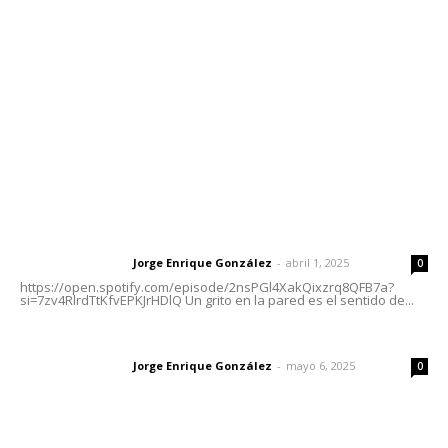
Tels. 3112143809 | 3112103211
Oficinas Generales: Av. Independencia #355, Tepic,
Nayarit
Letras del Director
Letras del director | Un grito en la pared
Jorge Enrique González
-
abril 1, 2025
Letras del director
0
https://open.spotify.com/episode/2nsPGl4XakQixzrq8QFB7a?
si=7zv4RlrdTtKfvEPKJrHDlQ Un grito en la pared es el sentido de...
Las vacas de Huajimic
Jorge Enrique González
-
mayo 6, 2025
Letras del director
0
El peatón y la ciudad