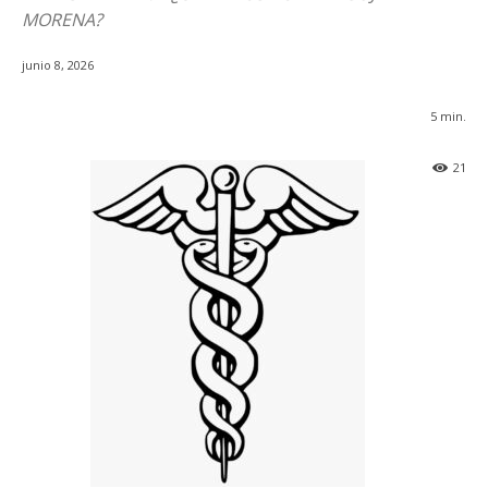
MORENA?
junio 8, 2026
5
min.
21