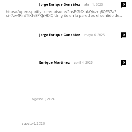
Jorge Enrique González
-
abril 1, 2025
Letras del director
0
https://open.spotify.com/episode/2nsPGl4XakQixzrq8QFB7a?
si=7zv4RlrdTtKfvEPKJrHDlQ Un grito en la pared es el sentido de...
Las vacas de Huajimic
Jorge Enrique González
-
mayo 6, 2025
Letras del director
0
El peatón y la ciudad
Enrique Martínez
-
abril 4, 2025
Letras del director
0
Lo más popular
Autócrata, con distancia
OTRAS VOCES
agosto 3, 2026
Culpa Jalisco a Nayarit por falla del transporte
integrado
NAYARIT
agosto 6, 2026