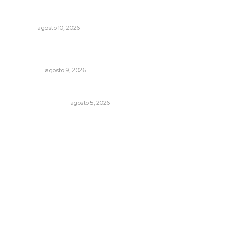
Salarios y oportunidades limitan la retención de
talento, advierte Coparmex
NAYARIT
agosto 10, 2026
Murió al brincar una barda para ingresar a su domicilio en
Tepic
POLICIACA
agosto 9, 2026
Ráfagas citadinas
MONITOR POLÍTICO
agosto 5, 2026
Archivo mensual
agosto 2026
julio 2026
junio 2026
mayo 2026