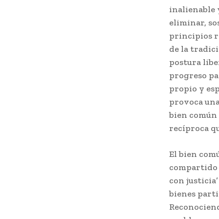
inalienable
eliminar, so
principios r
de la tradic
postura libe
progreso par
propio y esp
provoca una 
bien común q
recíproca qu
El bien comú
compartido y
con justicia
bienes parti
Reconociend