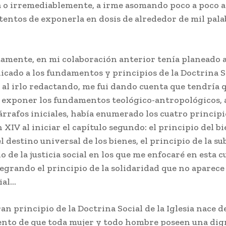
 o irremediablemente, a irme asomando poco a poco a e
tentos de exponerla en dosis de alrededor de mil pala
amente, en mi colaboración anterior tenía planeado a
icado a los fundamentos y principios de la Doctrina So
, al irlo redactando, me fui dando cuenta que tendría 
 exponer los fundamentos teológico-antropológicos, 
árrafos iniciales, había enumerado los cuatro principi
XIV al iniciar el capítulo segundo: el principio del b
l destino universal de los bienes, el principio de la s
io de la justicia social en los que me enfocaré en esta c
egrando el principio de la solidaridad que no aparece 
ial…
an principio de la Doctrina Social de la Iglesia nace d
nto de que toda mujer y todo hombre poseen una dig