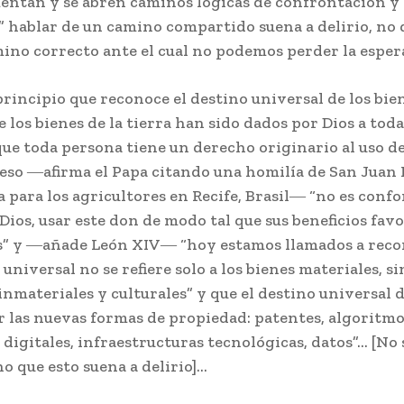
entan y se abren caminos lógicas de confrontación y
 hablar de un camino compartido suena a delirio, no d
amino correcto ante el cual no podemos perder la espe
rincipio que reconoce el destino universal de los bie
 los bienes de la tierra han sido dados por Dios a toda
ue toda persona tiene un derecho originario al uso d
 eso ―afirma el Papa citando una homilía de San Juan P
para los agricultores en Recife, Brasil― “no es conf
Dios, usar este don de modo tal que sus beneficios fav
s” y ―añade León XIV― “hoy estamos llamados a reco
 universal no se refiere solo a los bienes materiales, 
 inmateriales y culturales” y que el destino universal d
r las nuevas formas de propiedad: patentes, algoritmo
digitales, infraestructuras tecnológicas, datos”… [No s
o que esto suena a delirio]…