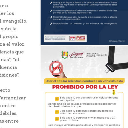
ar o
er los
l evangelio,
sión la
el propio
ra el valor
dencia que
nas”; “el
fluencia
isiones”.
yecto
 ‘armonizar
o entre
débiles.
as entre