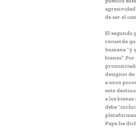
pueblos aum
agresividad”
de ser el c
El segundo p
recuerda que
humana “y q
bienes”. Por
pronunciada 
designio de 
a unos poco
este destino
a los bienes
debe “inclui
plataformas 
Papa ha dich