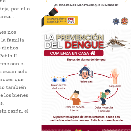
 de
eja, por ello
ranza…
nes nos
 la familia
e dichos
ablo II
orme con el
orezcan solo
nocer que
sino también
e los bienes
s,
in razón, el