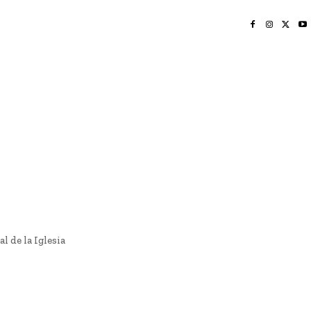
INICIO
NAYARIT
NACIONAL
POLICIACA
OPINIÓN
DEPORTES
EDICIÓN IMPRESA
SOCIALES
MERIDIANO VALLARTA
 de la Iglesia