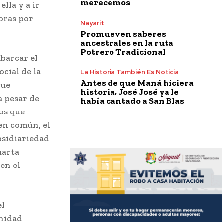
merecemos
lla y a ir
bras por
Nayarit
Promueven saberes
ancestrales en la ruta
Potrero Tradicional
barcar el
cial de la
La Historia También Es Noticia
Antes de que Maná hiciera
que
historia, José José ya le
a pesar de
había cantado a San Blas
os que
ien común, el
ubsidiariedad
uarta
en el
el
nidad