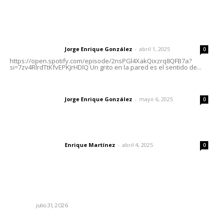
Letras del Director
Letras del director | Un grito en la pared
Jorge Enrique González
-
abril 1, 2025
Letras del director
0
https://open.spotify.com/episode/2nsPGl4XakQixzrq8QFB7a?
si=7zv4RlrdTtKfvEPKJrHDlQ Un grito en la pared es el sentido de...
Las vacas de Huajimic
Jorge Enrique González
-
mayo 6, 2025
Letras del director
0
El peatón y la ciudad
Enrique Martínez
-
abril 4, 2025
Letras del director
0
Lo más popular
Tópicos políticos para analizar
OPINIÓN
julio 31, 2026