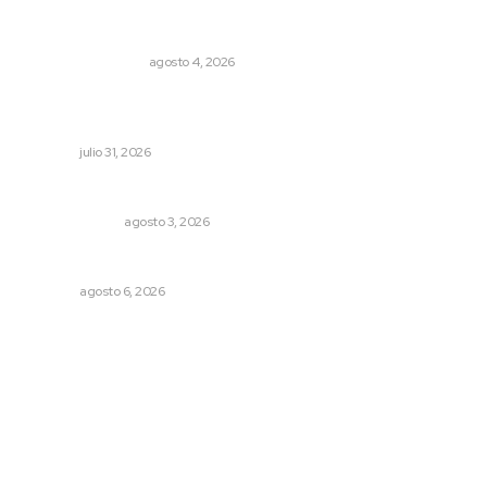
Pensiones absorben un tercio de lo que gasta el
gobierno
MONITOR POLÍTICO
agosto 4, 2026
Detectan permisos falsos para comercio ambulante en
playas
NAYARIT
julio 31, 2026
¿Son los anexos males necesarios?
LA SERPENTINA
agosto 3, 2026
Preparan la Feria de Regreso a Clases
NAYARIT
agosto 6, 2026
Archivo mensual
agosto 2026
julio 2026