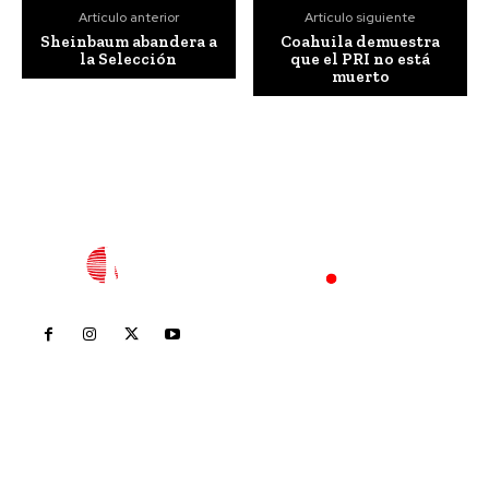
Artículo anterior
Artículo siguiente
Sheinbaum abandera a
Coahuila demuestra
la Selección
que el PRI no está
muerto
Inicio
Nayarit
Nacional
Policiaca
Opinión
Deportes
Edición Impresa
Sociales
Meridiano Vallarta
Contáctanos