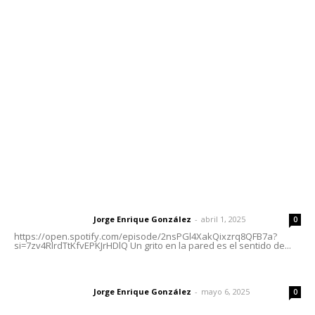
meridianoredacción@gmail.com
Tels. 3112143809 | 3112103211
Oficinas Generales: Av. Independencia #355, Tepic,
Nayarit
Letras del Director
Letras del director | Un grito en la pared
Jorge Enrique González
-
abril 1, 2025
Letras del director
0
https://open.spotify.com/episode/2nsPGl4XakQixzrq8QFB7a?
si=7zv4RlrdTtKfvEPKJrHDlQ Un grito en la pared es el sentido de...
Las vacas de Huajimic
Jorge Enrique González
-
mayo 6, 2025
Letras del director
0