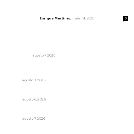
El peatón y la ciudad
Enrique Martínez
-
abril 4, 2025
Letras del director
0
Lo más popular
Ni los veo ni los oigo
OTRAS VOCES
agosto 7, 2026
Fortalecen atención social con nuevas sedes para la
niñez nayarita
NAYARIT
agosto 3, 2026
El ’68 y evolución de la democracia
OPINIÓN
agosto 6, 2026
Las exportaciones y la inseguridad
OPINIÓN
agosto 7, 2026
Varios estados necesitan mejorar su economía