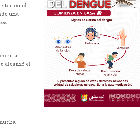
istro en el
ando una
dos.
imiento
o alcanzó el
 mucha