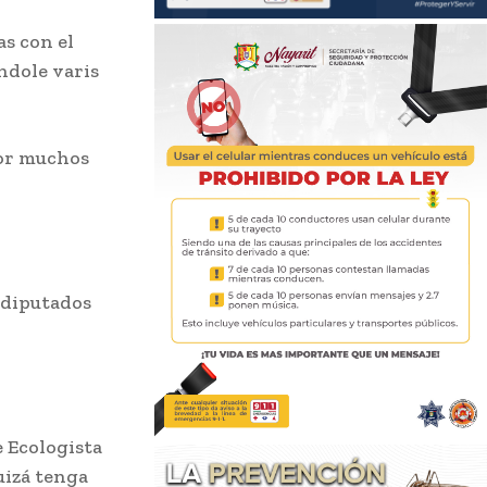
as con el
ándole varis
por muchos
 diputados
e Ecologista
uizá tenga