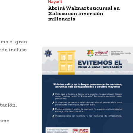
Nayarit
Abrirá Walmart sucursal en
Xalisco con inversión
millonaria
omo el gran
ede incluso
otación.
como