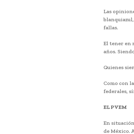
Las opinione
blanquiazul,
fallas.
El tener en
años. Siend
Quienes sie
Como con la
federales, s
EL PVEM
En situación
de México. 