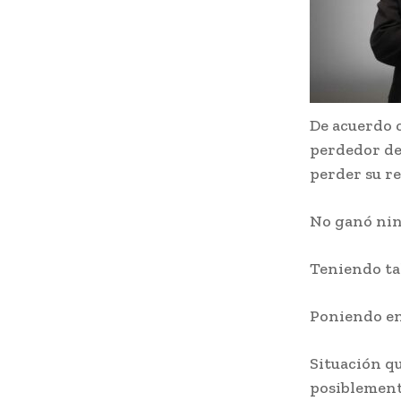
De acuerdo 
perdedor de
perder su re
No ganó ning
Teniendo tal
Poniendo en 
Situación q
posiblement