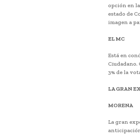
opción en la
estado de Co
imagen a par
EL MC
Está en con
Ciudadano. 
3% de la vot
LA GRAN E
MORENA
La gran exp
anticipación