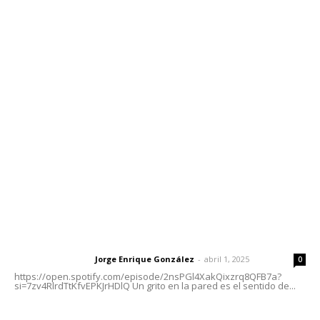
Contáctanos
meridianoredacción@gmail.com
Tels. 3112143809 | 3112103211
Oficinas Generales: Av. Independencia #355, Tepic,
Nayarit
Letras del Director
Letras del director | Un grito en la pared
Jorge Enrique González
-
abril 1, 2025
Letras del director
0
https://open.spotify.com/episode/2nsPGl4XakQixzrq8QFB7a?
si=7zv4RlrdTtKfvEPKJrHDlQ Un grito en la pared es el sentido de...
Las vacas de Huajimic