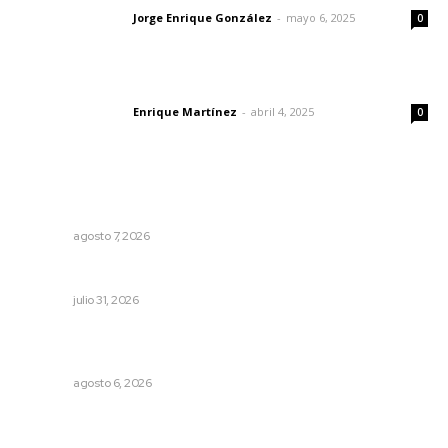
Jorge Enrique González
-
mayo 6, 2025
Letras del director
0
El peatón y la ciudad
Enrique Martínez
-
abril 4, 2025
Letras del director
0
Lo más popular
Culmina El Molino liquidación productores de caña
NAYARIT
agosto 7, 2026
Podrían cerrar anexos en la capital
NAYARIT
julio 31, 2026
Buscan asegurar precio competitivo para el arroz
nayarita
NAYARIT
agosto 6, 2026
La Princesa Mololoa y el tóxico que se convirtió en
volcán