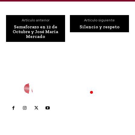
Artículo anterior
Artículo siguiente
Semaforazo en 12 de
Silencio y respeto
Octubre y José María
Mercado
Inicio
Nayarit
Nacional
Policiaca
Opinión
Deportes
Edición Impresa
Sociales
Meridiano Vallarta