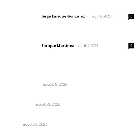
Las vacas de Huajimic
Jorge Enrique González
-
mayo 6, 2025
Letras del director
0
El peatón y la ciudad
Enrique Martínez
-
abril 4, 2025
Letras del director
0
Lo más popular
Ráfagas citadinas
MONITOR POLÍTICO
agosto 5, 2026
La Inteligencia Artificial enfrenta a dos grupos humanos
LA SERPENTINA
agosto 5, 2026
Prohibirán celulares en escuelas de Nayarit
NAYARIT
agosto 5, 2026
Impulsan competitividad turística mediante diálogo