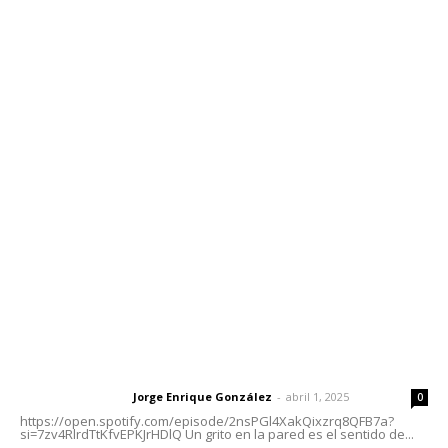
Edición Impresa
Sociales
Meridiano Vallarta
Contáctanos
meridianoredacción@gmail.com
Tels. 3112143809 | 3112103211
Oficinas Generales: Av. Independencia #355, Tepic,
Nayarit
Letras del Director
Letras del director | Un grito en la pared
Jorge Enrique González
-
abril 1, 2025
Letras del director
0
https://open.spotify.com/episode/2nsPGl4XakQixzrq8QFB7a?
si=7zv4RlrdTtKfvEPKJrHDlQ Un grito en la pared es el sentido de...