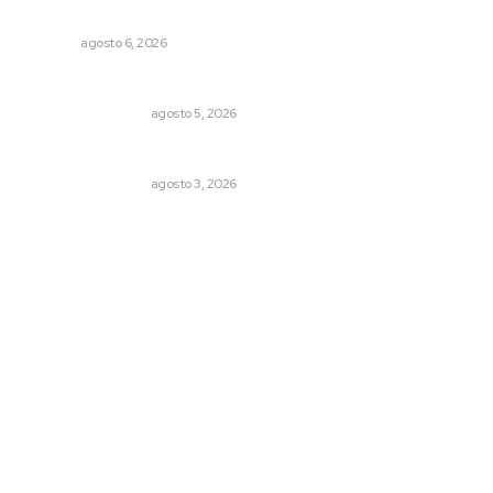
turísticos de Tepic
NAYARIT
agosto 6, 2026
Ráfagas citadinas
MONITOR POLÍTICO
agosto 5, 2026
Varios estados necesitan mejorar su economía
MONITOR POLÍTICO
agosto 3, 2026
Archivo mensual
agosto 2026
julio 2026
junio 2026
mayo 2026
abril 2026