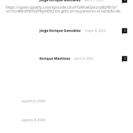
https://open.spotify.com/episode/2nsPGl4XakQixzrq8QFB7a?
si=7zv4RlrdTtKfvEPKJrHDlQ Un grito en la pared es el sentido de...
Las vacas de Huajimic
Jorge Enrique González
-
mayo 6, 2025
Letras del director
0
El peatón y la ciudad
Enrique Martínez
-
abril 4, 2025
Letras del director
0
Lo más popular
Promueven saberes ancestrales en la ruta Potrero
Tradicional
NAYARIT
agosto 3, 2026
Nayarit, en alerta por los accidentes viales
NAYARIT
agosto 4, 2026
Supervisan normas de calidad en establecimientos