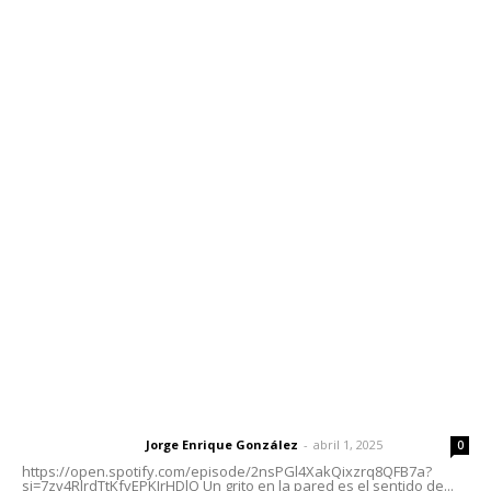
Edición Impresa
Sociales
Meridiano Vallarta
Contáctanos
meridianoredacción@gmail.com
Tels. 3112143809 | 3112103211
Oficinas Generales: Av. Independencia #355, Tepic,
Nayarit
Letras del Director
Letras del director | Un grito en la pared
Jorge Enrique González
-
abril 1, 2025
Letras del director
0
https://open.spotify.com/episode/2nsPGl4XakQixzrq8QFB7a?
si=7zv4RlrdTtKfvEPKJrHDlQ Un grito en la pared es el sentido de...