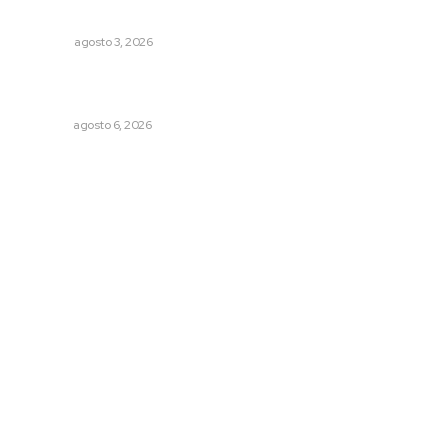
Galope
OPINIÓN
agosto 3, 2026
Podrán artistas obtener título por experiencia
profesional sobresaliente
NAYARIT
agosto 6, 2026
Archivo mensual
agosto 2026
julio 2026
junio 2026
mayo 2026
abril 2026
marzo 2026