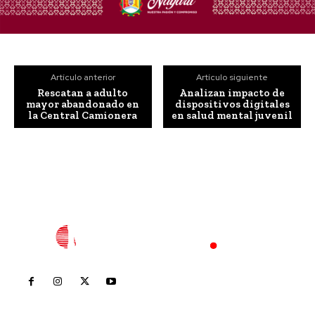
Artículo anterior
Artículo siguiente
Rescatan a adulto
Analizan impacto de
mayor abandonado en
dispositivos digitales
la Central Camionera
en salud mental juvenil
Inicio
Nayarit
Nacional
Policiaca
Opinión
Deportes