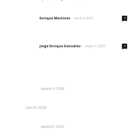
El peatón y la ciudad
Enrique Martínez
-
abril 4, 2025
Letras del director
0
Las vacas de Huajimic
Jorge Enrique González
-
mayo 6, 2025
Letras del director
0
Lo más popular
Pensiones absorben un tercio de lo que gasta el
gobierno
MONITOR POLÍTICO
agosto 4, 2026
Crece economía mexicana 2.1 por ciento
NACIONAL
julio 30, 2026
Ráfagas citadinas
MONITOR POLÍTICO
agosto 5, 2026