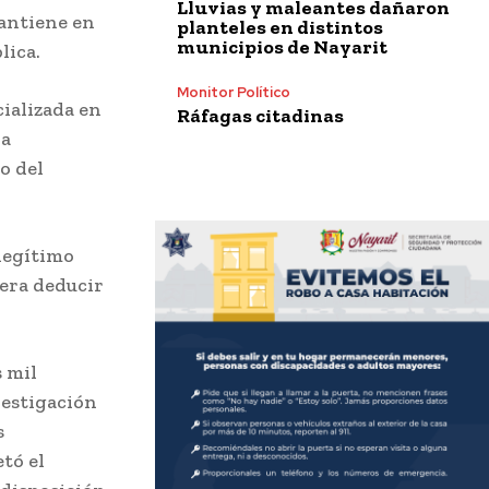
Lluvias y maleantes dañaron
mantiene en
planteles en distintos
municipios de Nayarit
lica.
Monitor Político
cializada en
Ráfagas citadinas
na
o del
 legítimo
iera deducir
s mil
vestigación
s
tó el