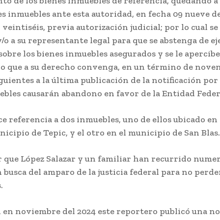
to de los bienes inmuebles de referencia, quedando a
s inmuebles ante esta autoridad, en fecha 09 nueve de
 veintiséis, previa autorización judicial; por lo cual se
/o a su representante legal para que se abstenga de ej
obre los bienes inmuebles asegurados y se le apercibe
lo que a su derecho convenga, en un término de noven
guientes a la última publicación de la notificación por 
ebles causarán abandono en favor de la Entidad Feder
ce referencia a dos inmuebles, uno de ellos ubicado en 
icipio de Tepic, y el otro en el municipio de San Blas.
r que López Salazar y un familiar han recurrido nume
 busca del amparo de la justicia federal para no perde
.
, en noviembre del 2024 este reportero publicó una no