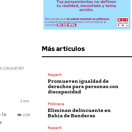
Más artículos
es causarán
Nayarit
Promueven igualdad de
derechos para personas con
discapacidad
2
min.
Policiaca
Eliminan delincuente en
 la
Bahía de Banderas
2129
a
Nayarit