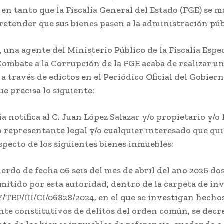
en tanto que la Fiscalía General del Estado (FGE) se 
pretender que sus bienes pasen a la administración púb
s, una agente del Ministerio Público de la Fiscalía Espe
ombate a la Corrupción de la FGE acaba de realizar u
 a través de edictos en el Periódico Oficial del Gobiern
ue precisa lo siguiente:
ía notifica al C. Juan López Salazar y/o propietario y/o
 representante legal y/o cualquier interesado que qu
specto de los siguientes bienes inmuebles:
erdo de fecha 06 seis del mes de abril del año 2026 do
emitido por esta autoridad, dentro de la carpeta de in
TEP/III/CI/06828/2024, en el que se investigan hecho
te constitutivos de delitos del orden común, se decre