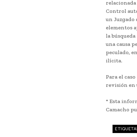
relacionada 
Control auto
un Juzgado 
elementos aj
la búsqueda 
una causa pe
peculado, e
ilícita.
Para el caso
revisión en
* Esta infor
Camacho pub
ETIQUETA