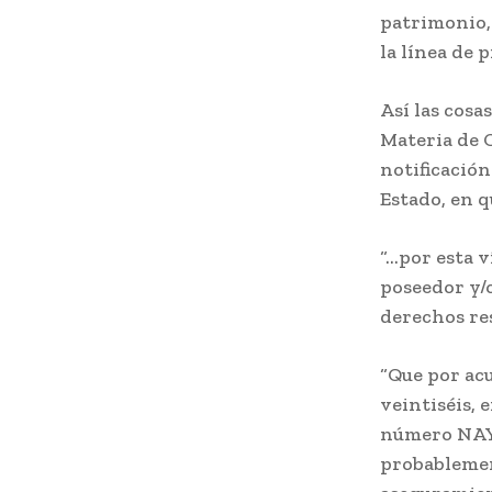
patrimonio, 
la línea de 
Así las cosa
Materia de C
notificación
Estado, en q
“…por esta v
poseedor y/o
derechos re
“Que por acu
veintiséis, 
número NAY/
probablemen