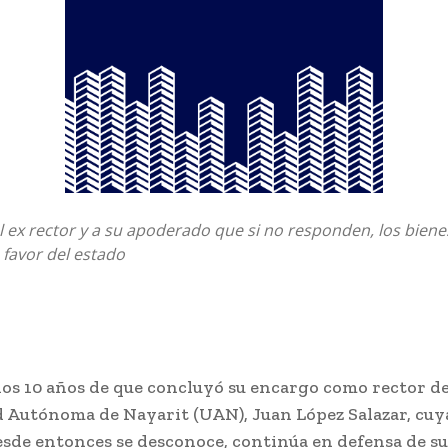
l ex rector y a su apoderado que si no responden, los bien
favor del estado
os 10 años de que concluyó su encargo como rector de
 Autónoma de Nayarit (UAN), Juan López Salazar, cuy
esde entonces se desconoce, continúa en defensa de su