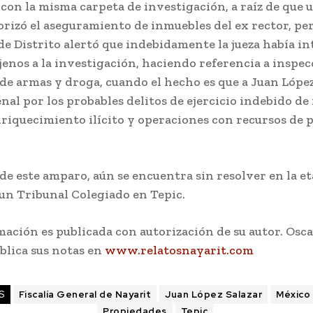
con la misma carpeta de investigación, a raíz de que u
rizó el aseguramiento de inmuebles del ex rector, per
de Distrito alertó que indebidamente la jueza había i
enos a la investigación, haciendo referencia a inspec
de armas y droga, cuando el hecho es que a Juan López 
nal por los probables delitos de ejercicio indebido de
nriquecimiento ilícito y operaciones con recursos de 
 de este amparo, aún se encuentra sin resolver en la e
 un Tribunal Colegiado en Tepic.
mación es publicada con autorización de su autor. Osc
lica sus notas en
www.relatosnayarit.com
S
Fiscalía General de Nayarit
Juan López Salazar
México
Propiedades
Tepic