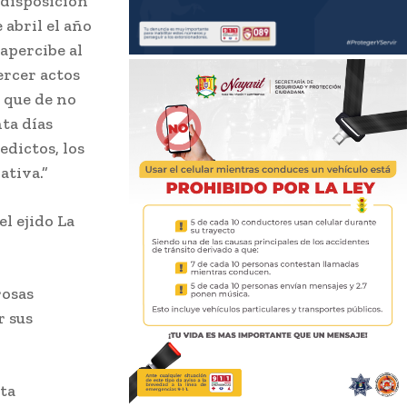
 disposición
 abril el año
 apercibe al
ercer actos
 que de no
ta días
edictos, los
ativa.”
el ejido La
rosas
r sus
ta