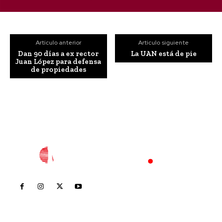
Artículo anterior
Artículo siguiente
Dan 90 días a ex rector
La UAN está de pie
Juan López para defensa
de propiedades
Inicio
Nayarit
Nacional
Policiaca
Opinión
Deportes
Edición Impresa
Sociales
Meridiano Vallarta