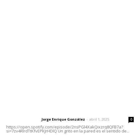
Contáctanos
meridianoredacción@gmail.com
Tels. 3112143809 | 3112103211
Oficinas Generales: Av. Independencia #355, Tepic,
Nayarit
Letras del Director
Letras del director | Un grito en la pared
Jorge Enrique González
-
abril 1, 2025
Letras del director
0
https://open.spotify.com/episode/2nsPGl4XakQixzrq8QFB7a?
si=7zv4RlrdTtKfvEPKJrHDlQ Un grito en la pared es el sentido de...