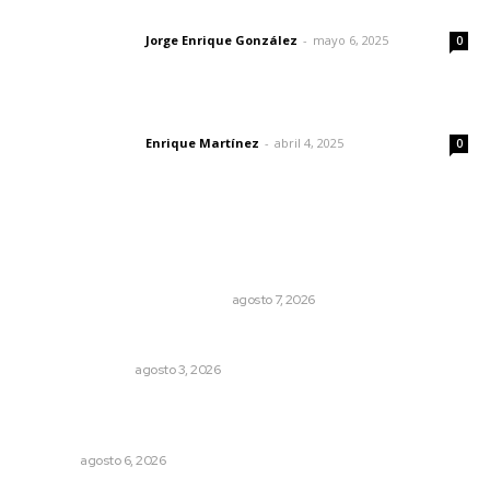
Las vacas de Huajimic
Jorge Enrique González
-
mayo 6, 2025
Letras del director
0
El peatón y la ciudad
Enrique Martínez
-
abril 4, 2025
Letras del director
0
Lo más popular
La Princesa Mololoa y el tóxico que se convirtió en
volcán
LA HISTORIA TAMBIÉN ES NOTICIA
agosto 7, 2026
Edición impresa 03 de agosto de 2026
EDICIÓN IMPRESA
agosto 3, 2026
Alistarán alerta sísmica en teléfonos celulares durante
simulacro nacional
NAYARIT
agosto 6, 2026