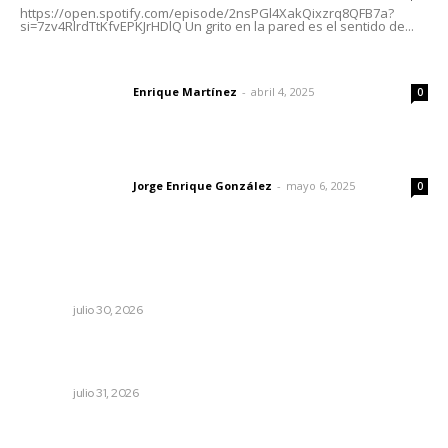
https://open.spotify.com/episode/2nsPGl4XakQixzrq8QFB7a?
si=7zv4RlrdTtKfvEPKJrHDlQ Un grito en la pared es el sentido de...
El peatón y la ciudad
Enrique Martínez
-
abril 4, 2025
Letras del director
0
Las vacas de Huajimic
Jorge Enrique González
-
mayo 6, 2025
Letras del director
0
Lo más popular
Mantiene Nuevo Nayarit alta ocupación
NAYARIT
julio 30, 2026
Decisión familiar transforma vidas mediante la donación
de órganos
NAYARIT
julio 31, 2026
La mitad del presupuesto de Tepic, le deben de predial