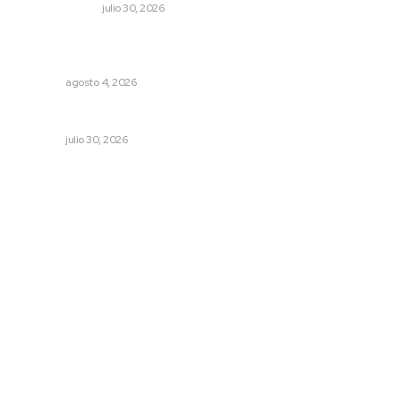
LA SERPENTINA
julio 30, 2026
Intensifican sustitución de rejillas y desazolve por
temporal
NAYARIT
agosto 4, 2026
Condena PRI Nayarit censura a Alejandro Moreno
NAYARIT
julio 30, 2026
Archivo mensual
agosto 2026
julio 2026
junio 2026
mayo 2026
abril 2026
marzo 2026