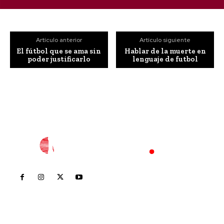
Artículo anterior
Artículo siguiente
El fútbol que se ama sin
Hablar de la muerte en
poder justificarlo
lenguaje de futbol
Inicio
Nayarit
Nacional
Policiaca
Opinión
Deportes
Edición Impresa
Sociales
Meridiano Vallarta