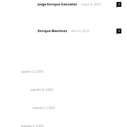
Jorge Enrique González
-
mayo 6, 2025
Letras del director
0
El peatón y la ciudad
Enrique Martínez
-
abril 4, 2025
Letras del director
0
Lo más popular
Promueven saberes ancestrales en la ruta Potrero
Tradicional
NAYARIT
agosto 3, 2026
Eufemismos
OTRAS VOCES
agosto 6, 2026
¿Son los anexos males necesarios?
LA SERPENTINA
agosto 3, 2026
Galope
OPINIÓN
agosto 3, 2026