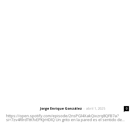
Contáctanos
meridianoredacción@gmail.com
Tels. 3112143809 | 3112103211
Oficinas Generales: Av. Independencia #355, Tepic,
Nayarit
Letras del Director
Letras del director | Un grito en la pared
Jorge Enrique González
-
abril 1, 2025
Letras del director
0
https://open.spotify.com/episode/2nsPGl4XakQixzrq8QFB7a?
si=7zv4RlrdTtKfvEPKJrHDlQ Un grito en la pared es el sentido de...
Las vacas de Huajimic