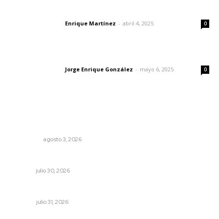
El peatón y la ciudad
Enrique Martínez
-
abril 4, 2025
Letras del director
0
Las vacas de Huajimic
Jorge Enrique González
-
mayo 6, 2025
Letras del director
0
Lo más popular
Ocho jornaleros heridos en accidente en la carretera
Compostela-San Blas
POLICIACA
agosto 3, 2026
Denuncia Teresa Nava aislamiento crítico en la sierra
NAYARIT
julio 30, 2026
Tópicos políticos para analizar
OPINIÓN
julio 31, 2026