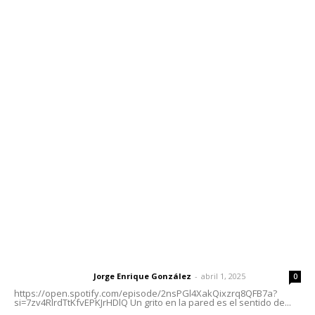
Edición Impresa
Sociales
Meridiano Vallarta
Contáctanos
meridianoredacción@gmail.com
Tels. 3112143809 | 3112103211
Oficinas Generales: Av. Independencia #355, Tepic,
Nayarit
Letras del Director
Letras del director | Un grito en la pared
Jorge Enrique González
-
abril 1, 2025
Letras del director
0
https://open.spotify.com/episode/2nsPGl4XakQixzrq8QFB7a?
si=7zv4RlrdTtKfvEPKJrHDlQ Un grito en la pared es el sentido de...