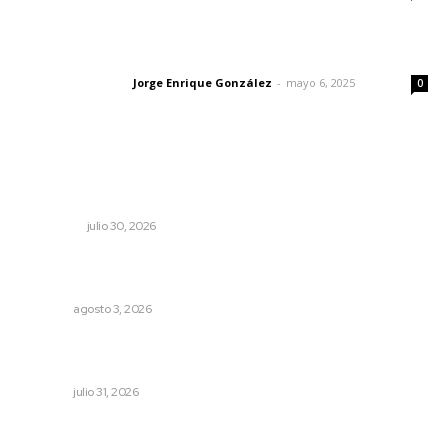
Las vacas de Huajimic
Jorge Enrique González
-
mayo 6, 2025
Letras del director
0
Lo más popular
Aprehenden al presunto autor intelectual del ataque a
Carlos Manzo
NACIONAL
julio 30, 2026
Impulsan ruta turística en San Blas; Mecatán: Tierra de
Agua, Senderos y Plátanos
NAYARIT
agosto 3, 2026
Olimpiadas para convivir, no para competir: gobernador
Navarro
NAYARIT
julio 31, 2026
Entregan nuevo domo escolar en San Juan de Abajo