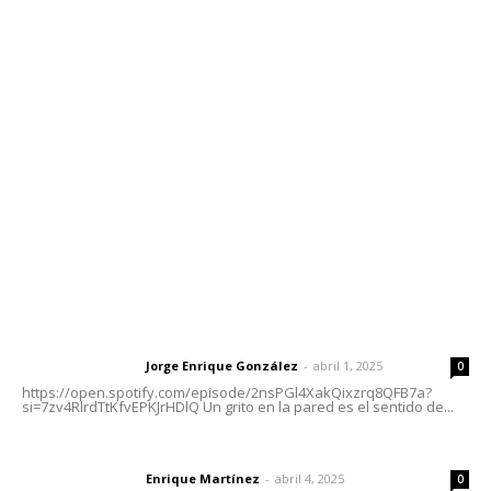
Contáctanos
meridianoredacción@gmail.com
Tels. 3112143809 | 3112103211
Oficinas Generales: Av. Independencia #355, Tepic,
Nayarit
Letras del Director
Letras del director | Un grito en la pared
Jorge Enrique González
-
abril 1, 2025
Letras del director
0
https://open.spotify.com/episode/2nsPGl4XakQixzrq8QFB7a?
si=7zv4RlrdTtKfvEPKJrHDlQ Un grito en la pared es el sentido de...
El peatón y la ciudad
Enrique Martínez
-
abril 4, 2025
Letras del director
0