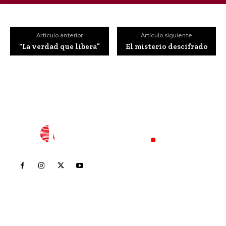
Artículo anterior
Artículo siguiente
“La verdad que libera”
El misterio descifrado
Inicio
Nayarit
Nacional
Policiaca
Opinión
Deportes
Edición Impresa
Sociales
Meridiano Vallarta